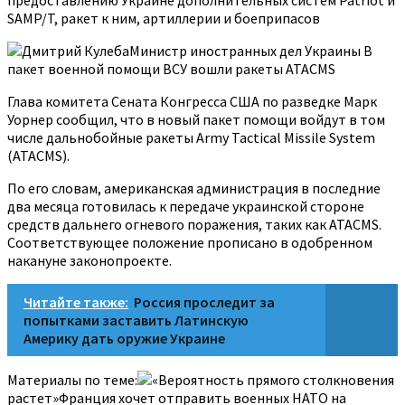
предоставлению Украине дополнительных систем Patriot и
SAMP/T, ракет к ним, артиллерии и боеприпасов
Дмитрий КулебаМинистр иностранных дел Украины В
пакет военной помощи ВСУ вошли ракеты ATACMS
Глава комитета Сената Конгресса США по разведке Марк
Уорнер сообщил, что в новый пакет помощи войдут в том
числе дальнобойные ракеты Army Tactical Missile System
(ATACMS).
По его словам, американская администрация в последние
два месяца готовилась к передаче украинской стороне
средств дальнего огневого поражения, таких как ATACMS.
Соответствующее положение прописано в одобренном
накануне законопроекте.
Читайте также:
Россия проследит за
попытками заставить Латинскую
Америку дать оружие Украине
Материалы по теме:
«Вероятность прямого столкновения
растет»Франция хочет отправить военных НАТО на