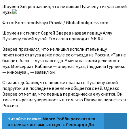
Шоумен Зверев заявил, что не лишил Пугачеву титула своей
музы
Фото: Komsomolskaya Pravda / Globallookpress.com
Шоумен и стилист Сергей Зверев назвал певицу Аллу
Пугачеву своей музой. Его слова приводит MK.RU.
Зверев признался, что не лишил исполнительницу
почетного статуса даже после ее отъезда из России. «Так не
бывает. Алла — муза навсегда. У меня на самом деле много
муз. Монсеррат Кабалье — оперная муза, Людмила Гурченко
— киномуза», — заявил он.
Стилист добавил, что не может назвать Пугачеву своей
подругой и в последнее время не общается с ней. Однако
Зверев отметил, что певица периодически ему снится. Он
также выразил уверенность в том, что Пугачева вернется в
Россию.
Читайте также:
Марго Робби рассказала
о съемках интимных сцен с Леонардо Ди