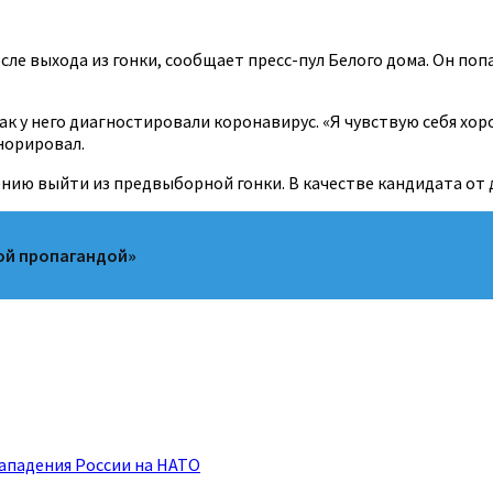
ле выхода из гонки, сообщает пресс-пул Белого дома. Он поп
ак у него диагностировали коронавирус. «Я чувствую себя хор
норировал.
ению выйти из предвыборной гонки. В качестве кандидата от
ой пропагандой»
нападения России на НАТО