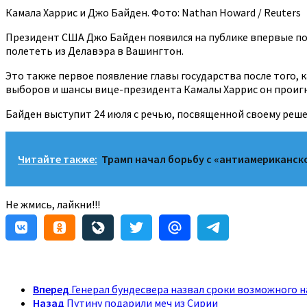
Камала Харрис и Джо Байден. Фото: Nathan Howard / Reuters
Президент США Джо Байден появился на публике впервые пос
полететь из Делавэра в Вашингтон.
Это также первое появление главы государства после того, к
выборов и шансы вице-президента Камалы Харрис он проиг
Байден выступит 24 июля с речью, посвященной своему реш
Читайте также:
Трамп начал борьбу с «антиамериканск
Не жмись, лайкни!!!
Вперед
Генерал бундесвера назвал сроки возможного 
Назад
Путину подарили меч из Сирии