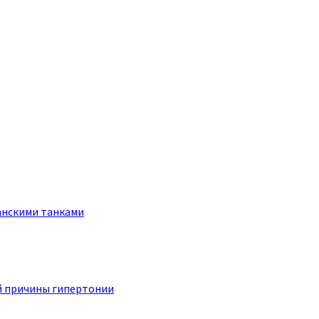
анскими танками
й причины гипертонии