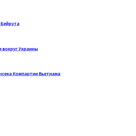
 Бейрута
и вокруг Украины
енсека Компартии Вьетнама