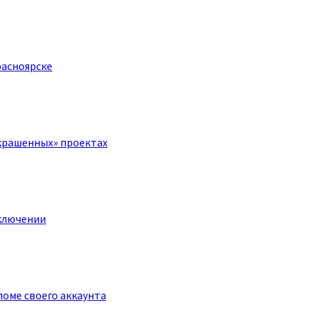
расноярске
крашенных» проектах
ключении
оме своего аккаунта