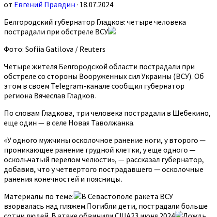
от
Евгений Правдин
· 18.07.2024
Белгородский губернатор Гладков: четыре человека
пострадали при обстреле ВСУ
Фото: Sofiia Gatilova / Reuters
Четыре жителя Белгородской области пострадали при
обстреле со стороны Вооруженных сил Украины (ВСУ). Об
этом в своем Telegram-канале сообщил губернатор
региона Вячеслав Гладков.
По словам Гладкова, три человека пострадали в Шебекино,
еще один — в селе Новая Таволжанка.
«У одного мужчины осколочное ранение ноги, у второго —
проникающее ранение грудной клетки, у еще одного —
оскольчатый перелом челюсти», — рассказал губернатор,
добавив, что у четвертого пострадавшего — осколочные
ранения конечностей и поясницы.
Материалы по теме:
В Севастополе ракета ВСУ
взорвалась над пляжем.Погибли дети, пострадали больше
сотни людей. В атаке обвинили США23 июня 2024
Дождь