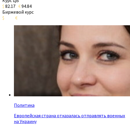
Курс ЦБ
$
82.17
€
94.84
Биржевой курс
$
€
Политика
Европейская страна отказалась отправлять военных
на Украину