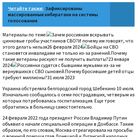
Читайте также:
Зафиксированы
массированные кибератаки на системы
голосования
Материалы по теме:
Зачем россиянам вскрывать
цинковые гробы участников СВО?И почему им говорят, что
этого делать нельзя26 февраля 2024
Бойцы на СВО
становятся инвалидами не только из-за ранений.Почему
такие ветераны рискуют не получить выплаты?23 января
2024
Россиянки судятся с бывшими мужьями из-за не
вернувшихся с СВО сыновей.Почему бросившие детей отцы
требуют миллионы?31 июля 2023
Украина обстреляла белгородский город Шебекино 10 июля.
Изначально сообщалось о семи пострадавших, четверым из
которых потребовалась госпитализация. Еще трое
обратились в больницу самостоятельно.
24 февраля 2022 года президент России Владимир Путин
объявил о начале специальной операции в Донбассе. Таким
образом, по его словам, Москва отреагировала на просьбы
о военной помощи глав Донецкой и Луганской народных