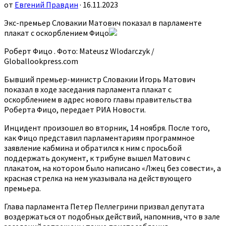
от
Евгений Правдин
· 16.11.2023
Экс-премьер Словакии Матович показал в парламенте
плакат с оскорблением Фицо
Роберт Фицо . Фото: Mateusz Wlodarczyk /
Globallookpress.com
Бывший премьер-министр Словакии Игорь Матович
показал в ходе заседания парламента плакат с
оскорблением в адрес нового главы правительства
Роберта Фицо, передает РИА Новости.
Инцидент произошел во вторник, 14 ноября. После того,
как Фицо представил парламентариям программное
заявление кабмина и обратился к ним с просьбой
поддержать документ, к трибуне вышел Матович с
плакатом, на котором было написано «Лжец без совести», а
красная стрелка на нем указывала на действующего
премьера.
Глава парламента Петер Пеллегрини призвал депутата
воздержаться от подобных действий, напомнив, что в зале