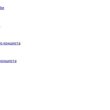
e
 концерта