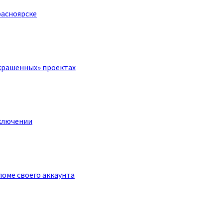
расноярске
крашенных» проектах
ключении
оме своего аккаунта