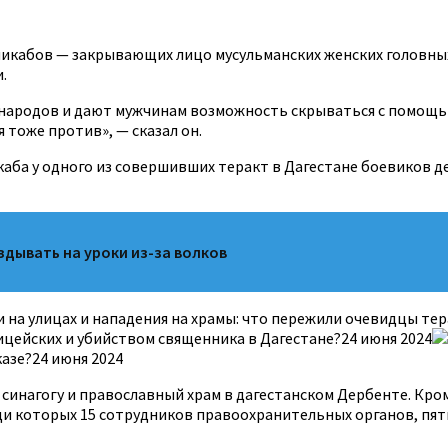
икабов — закрывающих лицо мусульманских женских головных у
.
х народов и дают мужчинам возможность скрываться с помощ
 тоже против», — сказал он.
каба у одного из совершивших теракт в Дагестане боевиков д
дывать на уроки из-за волков
на улицах и нападения на храмы: что пережили очевидцы тер
цейских и убийством священника в Дагестане?24 июня 2024
азе?24 июня 2024
синагогу и православный храм в дагестанском Дербенте. Кром
ди которых 15 сотрудников правоохранительных органов, пять