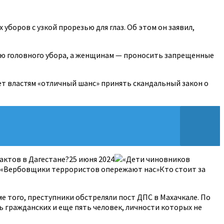
боров с узкой прорезью для глаз. Об этом он заявил,
ью головного убора, а женщинам — проносить запрещенные
ет властям «отличный шанс» принять скандальный закон о
актов в Дагестане?25 июня 2024
«Дети чиновников
«Вербовщики террористов опережают нас»Кто стоит за
е того, преступники обстреляли пост ДПС в Махачкале. По
 гражданских и еще пять человек, личности которых не