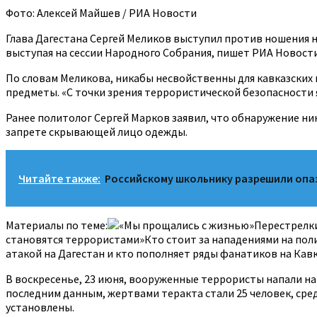
Фото: Алексей Майшев / РИА Новости
Глава Дагестана Сергей Меликов выступил против ношения н
выступая на сессии Народного Собрания, пишет РИА Новости
По словам Меликова, никабы несвойственны для кавказски
предметы. «С точки зрения террористической безопасности я
Ранее политолог Сергей Марков заявил, что обнаружение ни
запрете скрывающей лицо одежды.
Читайте также:
Российскому школьнику разрешили опаз
Материалы по теме:
«Мы прощались с жизнью»Перестрелки 
становятся террористами»Кто стоит за нападениями на поли
атакой на Дагестан и кто пополняет ряды фанатиков на Кавк
В воскресенье, 23 июня, вооруженные террористы напали на 
последним данным, жертвами теракта стали 25 человек, сре
установлены.