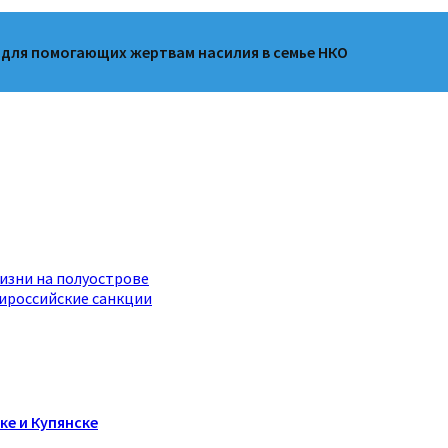
 для помогающих жертвам насилия в семье НКО
изни на полуострове
ироссийские санкции
ке и Купянске