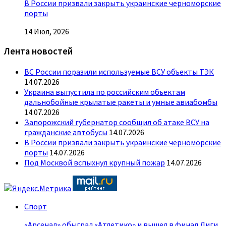
В России призвали закрыть украинские черноморские
порты
14 Июл, 2026
Лента новостей
ВС России поразили используемые ВСУ объекты ТЭК
14.07.2026
Украина выпустила по российским объектам
дальнобойные крылатые ракеты и умные авиабомбы
14.07.2026
Запорожский губернатор сообщил об атаке ВСУ на
гражданские автобусы
14.07.2026
В России призвали закрыть украинские черноморские
порты
14.07.2026
Под Москвой вспыхнул крупный пожар
14.07.2026
Спорт
«Арсенал» обыграл «Атлетико» и вышел в финал Лиги