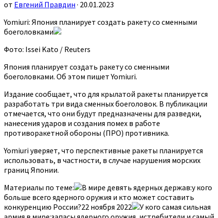
от
Евгений Правдин
· 20.01.2023
Yomiuri: Япония планирует создать ракету со сменными
боеголовками
Фото: Issei Kato / Reuters
Япония планирует создать ракету со сменными
боеголовками. Об этом пишет Yomiuri.
Издание сообщает, что для крылатой ракеты планируется
разработать три вида сменных боеголовок. В публикации
отмечается, что они будут предназначены для разведки,
нанесения ударов и создания помех в работе
противоракетной обороны (ПРО) противника.
Yomiuri уверяет, что перспективные ракеты планируется
использовать, в частности, в случае нарушения морских
границ Японии.
Материалы по теме:
В мире девять ядерных держав:у кого
больше всего ядерного оружия и кто может составить
конкуренцию России?22 ноября 2022
У кого самая сильная
армия в мире:запасы ядерного оружия, истребители и самый