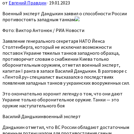
от
Евгений Правдин
· 19.01.2023
Военный эксперт Дандыкин заявил о способности России
противостоять западным танкам
Фото: Виктор Антонюк / РИА Новости
Заявление генерального секретаря НАТО Йенса
Столтенберга, который не исключил возможности
поставок Украине тяжелых танков западного образца,
противоречит словам о снабжении Киева только
оборонительным оружием, отметил военный эксперт,
капитан I ранга в запасе Василий Дандыкин. В разговоре с
«Лентой.ру» специалист высказался о последствиях
появления западных танков у украинских вооруженных сил.
Это окончательно хоронит легенду о том, что они дают
Украине только оборонительное оружие. Танки — это
оружие наступательного боя
Василий Дандыкинвоенный эксперт
Дандыкин отметил, что ВС России обладают достаточным
военным потенциалом для противостояния самым