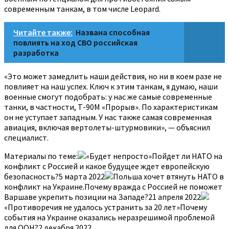
современным танкам, в том числе Leopard.
Читайте также:
Названа способная
повлиять на ход СВО российская
разработка
«Это может замедлить наши действия, но ни в коем разе не
повлияет на наш успех. Ключ к этим танкам, я думаю, наши
военные смогут подобрать: у нас же самые современные
танки, в частности, Т-90М «Прорыв». По характеристикам
он не уступает западным. У нас также самая современная
авиация, включая вертолеты-штурмовики», — объяснил
специалист.
Материалы по теме:
«Будет непросто»Пойдет ли НАТО на
конфликт с Россией и какое будущее ждет европейскую
безопасность?5 марта 2022
Польша хочет втянуть НАТО в
конфликт на Украине.Почему вражда с Россией не поможет
Варшаве укрепить позиции на Западе?21 апреля 2022
«Противоречия не удалось устранить за 20 лет»Почему
события на Украине оказались неразрешимой проблемой
для ООН?2 декабря 2022