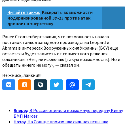
Читайте также:
Раскрыты возможности
модернизированной ЗУ-23 против атак
дронов на энергетику
Ранее Столтенберг заявил, что возможность начала
поставок танков западного производства Leopard и
Abrams в интересах Вооруженных сил Украины (ВСУ) еще
остается и будет зависеть от совместного решения
союзников. «Нет, не исключаю [такую возможность]. Но и
обещать ничего не могу», — сказал он.
Не жмись, лайкни!!!
Вперед
В России оценили возможную передачу Киеву
БМП Marder
Назад
На Солнце произошла сильная вспышка