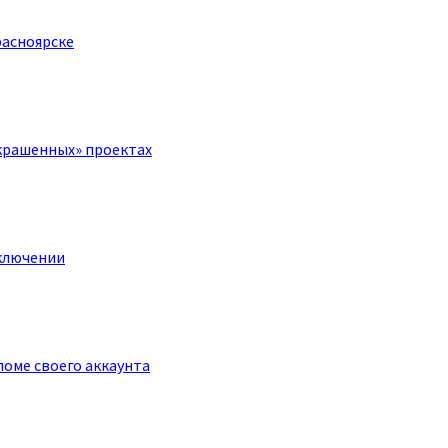
расноярске
крашенных» проектах
ключении
оме своего аккаунта