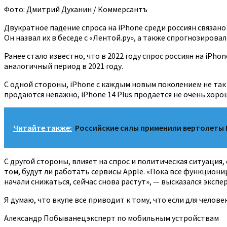
Фото: Дмитрий Духанин / Коммерсантъ
Двукратное падение спроса на iPhone среди россиян связан
Он назвал их в беседе с «Лентой.ру», а также спрогнозиров
Ранее стало известно, что в 2022 году спрос россиян на iPh
аналогичный период в 2021 году.
С одной стороны, iPhone с каждым новым поколением не так 
продаются неважно, iPhone 14 Plus продается не очень хорош
Читайте также:
Российские силы применили вертолеты 
С другой стороны, влияет на спрос и политическая ситуаци
том, будут ли работать сервисы Apple. «Пока все функциони
начали снижаться, сейчас снова растут», — высказался экспер
Я думаю, что вкупе все приводит к тому, что если для челов
Александр Побыванецэксперт по мобильным устройствам