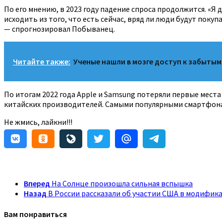
По его мнению, в 2023 году падение спроса продолжится. «Я 
исходить из того, что есть сейчас, вряд ли люди будут покуп
— спрогнозировал Побыванец.
Читайте также:
Ученые нашли в мозге доступ к забыты
По итогам 2022 года Apple и Samsung потеряли первые места
китайских производителей. Самыми популярными смартфонами
Не жмись, лайкни!!!
Вперед
На Солнце произошла сильная вспышка
Назад
В России рассказали об участии США в модифика
Вам понравиться