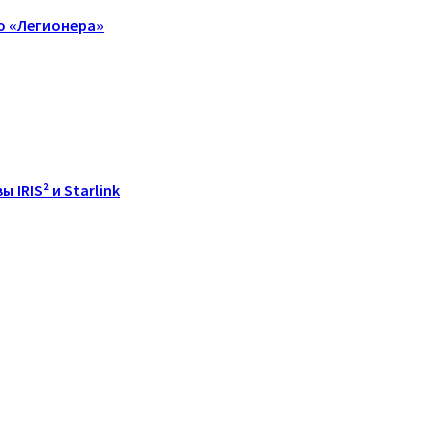
о «Легионера»
IRIS² и Starlink