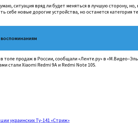
думаю, ситуация вряд ли будет меняться в лучшую сторону, но,
ать себе новые дорогие устройства, но останется категория те
м воспоминаниям
 в топе продаж в России, сообщали «Ленте.ру» в «М.Видео–Эл
 стали Xiaomi Redmi 9A и Redmi Note 10S.
ции украинских Ту-141 «Стриж»