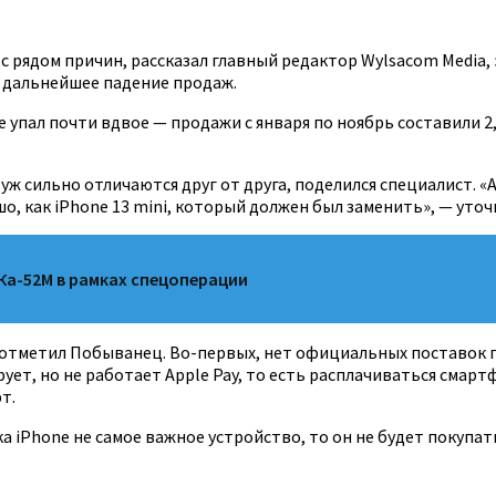
о с рядом причин, рассказал главный редактор Wylsacom Medi
ал дальнейшее падение продаж.
one упал почти вдвое — продажи с января по ноябрь составили 
уж сильно отличаются друг от друга, поделился специалист. 
о, как iPhone 13 mini, который должен был заменить», — уточ
Ка-52М в рамках спецоперации
я, отметил Побыванец. Во-первых, нет официальных поставок
рует, но не работает Apple Pay, то есть расплачиваться смар
т.
ека iPhone не самое важное устройство, то он не будет покупа