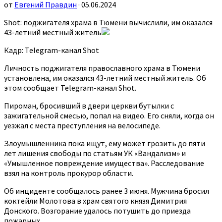
от
Евгений Правдин
· 05.06.2024
Shot: поджигателя храма в Тюмени вычислили, им оказался
43-летний местный житель
Кадр: Telegram-канал Shot
Личность поджигателя православного храма в Тюмени
установлена, им оказался 43-летний местный житель. Об
этом сообщает Telegram-канал Shot.
Пироман, бросивший в двери церкви бутылки с
зажигательной смесью, попал на видео. Его сняли, когда он
уезжал с места преступления на велосипеде.
Злоумышленника пока ищут, ему может грозить до пяти
лет лишения свободы по статьям УК «Вандализм» и
«Умышленное повреждение имущества». Расследование
взял на контроль прокурор области.
Об инциденте сообщалось ранее 3 июня. Мужчина бросил
коктейли Молотова в храм святого князя Димитрия
Донского. Возгорание удалось потушить до приезда
пожарных.