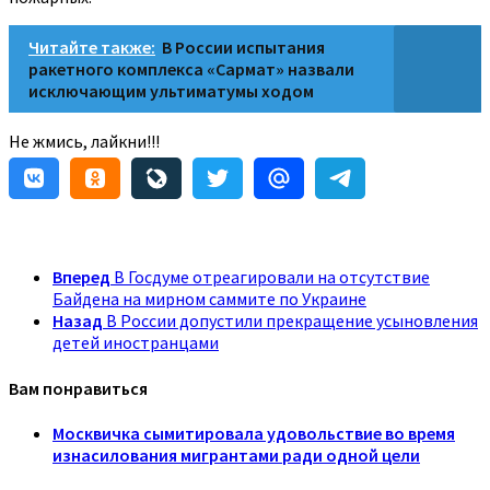
Читайте также:
В России испытания
ракетного комплекса «Сармат» назвали
исключающим ультиматумы ходом
Не жмись, лайкни!!!
Вперед
В Госдуме отреагировали на отсутствие
Байдена на мирном саммите по Украине
Назад
В России допустили прекращение усыновления
детей иностранцами
Вам понравиться
Москвичка сымитировала удовольствие во время
изнасилования мигрантами ради одной цели