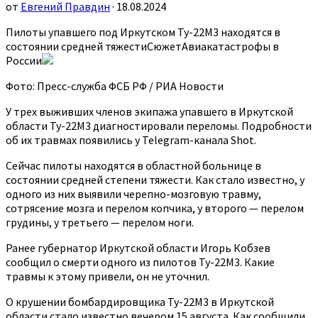
от
Евгений Правдин
· 18.08.2024
Пилоты упавшего под Иркутском Ту-22М3 находятся в
состоянии средней тяжестиСюжетАвиакатастрофы в
России
Фото: Пресс-служба ФСБ РФ / РИА Новости
У трех выживших членов экипажа упавшего в Иркутской
области Ту-22М3 диагностировали переломы. Подробности
об их травмах появились у Telegram-канала Shot.
Сейчас пилоты находятся в областной больнице в
состоянии средней степени тяжести. Как стало известно, у
одного из них выявили черепно-мозговую травму,
сотрясение мозга и перелом копчика, у второго — перелом
грудины, у третьего — перелом ноги.
Ранее губернатор Иркутской области Игорь Кобзев
сообщил о смерти одного из пилотов Ту-22М3. Какие
травмы к этому привели, он не уточнил.
О крушении бомбардировщика Ту-22М3 в Иркутской
области стало известно вечером 15 августа. Как сообщили