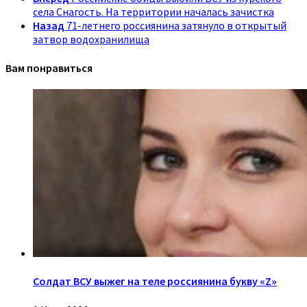
села Снагость. На территории началась зачистка
Назад
71-летнего россиянина затянуло в открытый
затвор водохранилища
Вам понравиться
Солдат ВСУ выжег на теле россиянина букву «Z»