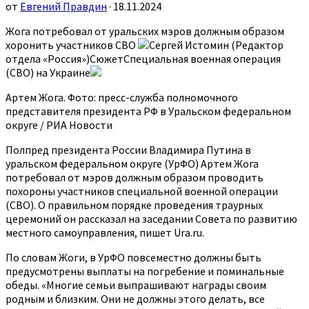
от
Евгений Правдин
· 18.11.2024
Жога потребовал от уральских мэров должным образом
хоронить участников СВО
Сергей Истомин (Редактор
отдела «Россия»)СюжетСпециальная военная операция
(СВО) на Украине
Артем Жога. Фото: пресс-служба полномочного
представителя президента РФ в Уральском федеральном
округе / РИА Новости
Полпред президента России Владимира Путина в
уральском федеральном округе (УрФО) Артем Жога
потребовал от мэров должным образом проводить
похороны участников специальной военной операции
(СВО). О правильном порядке проведения траурных
церемоний он рассказал на заседании Совета по развитию
местного самоуправления, пишет Ura.ru.
По словам Жоги, в УрФО повсеместно должны быть
предусмотрены выплаты на погребение и поминальные
обеды. «Многие семьи выпрашивают награды своим
родным и близким. Они не должны этого делать, все