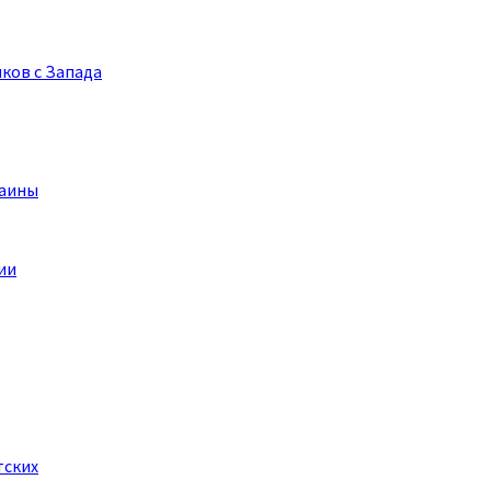
ков с Запада
раины
тских