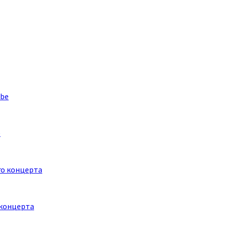
e
 концерта