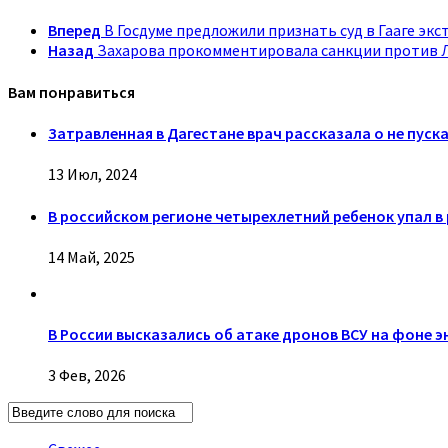
Вперед
В Госдуме предложили признать суд в Гааге эк
Назад
Захарова прокомментировала санкции против
Вам понравиться
Затравленная в Дагестане врач рассказала о не пус
13 Июл, 2024
В российском регионе четырехлетний ребенок упал в 
14 Май, 2025
В России высказались об атаке дронов ВСУ на фоне 
3 Фев, 2026