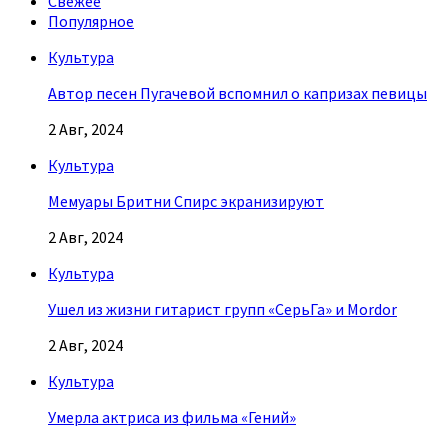
Свежее
Популярное
Культура
Автор песен Пугачевой вспомнил о капризах певицы
2 Авг, 2024
Культура
Мемуары Бритни Спирс экранизируют
2 Авг, 2024
Культура
Ушел из жизни гитарист групп «СерьГа» и Mordor
2 Авг, 2024
Культура
Умерла актриса из фильма «Гений»