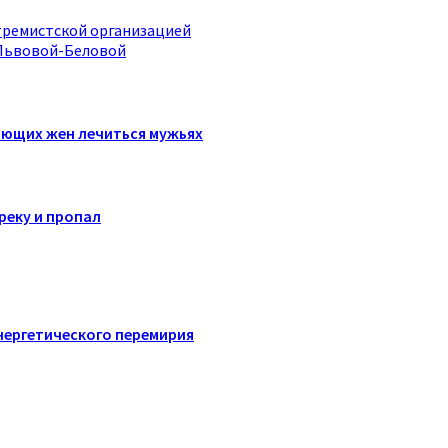
стремистской организацией
 Львовой-Беловой
кающих жен лечиться мужьях
реку и пропал
энергетического перемирия