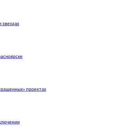
и звездах
расноярске
крашенных» проектах
ключении