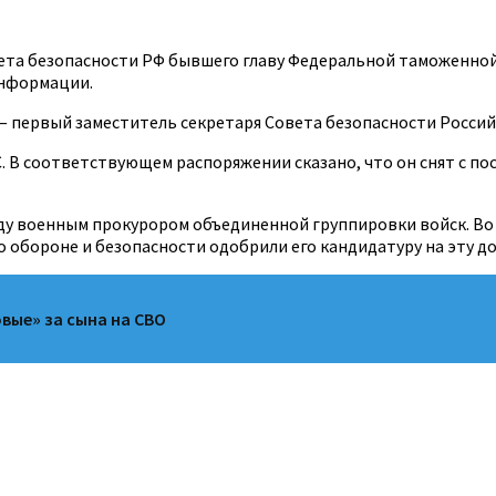
ета безопасности РФ бывшего главу Федеральной таможенной
информации.
— первый заместитель секретаря Совета безопасности Росси
В соответствующем распоряжении сказано, что он снят с пост
ду военным прокурором объединенной группировки войск. Во
 обороне и безопасности одобрили его кандидатуру на эту д
вые» за сына на СВО