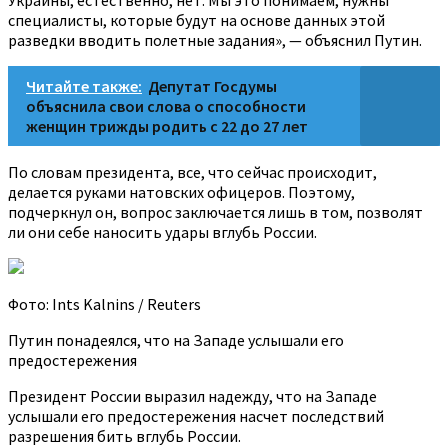
Украины, естественно, нет. Мы это понимаем, нужны
специалисты, которые будут на основе данных этой
разведки вводить полетные задания», — объяснил Путин.
Читайте также:
Депутат Госдумы
объяснила свои слова о способности
женщин трижды родить с 22 до 27 лет
По словам президента, все, что сейчас происходит,
делается руками натовских офицеров. Поэтому,
подчеркнул он, вопрос заключается лишь в том, позволят
ли они себе наносить удары вглубь России.
Фото: Ints Kalnins / Reuters
Путин понадеялся, что на Западе услышали его
предостережения
Президент России выразил надежду, что на Западе
услышали его предостережения насчет последствий
разрешения бить вглубь России.