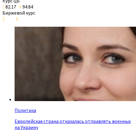
Курс ЦБ
$
82.17
€
94.84
Биржевой курс
$
€
Политика
Европейская страна отказалась отправлять военных
на Украину