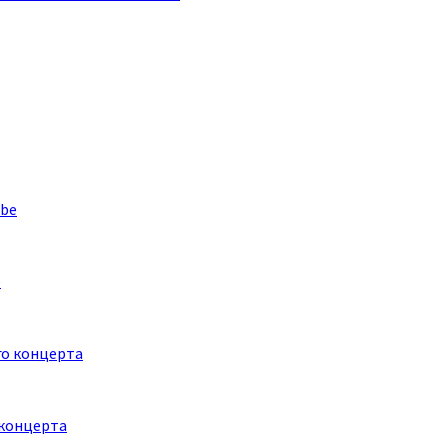
e
 концерта