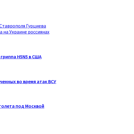
 Ставрополя Гурциева
 на Украине россиянах
 гриппа H5N5 в США
ченных во время атак ВСУ
толета под Москвой