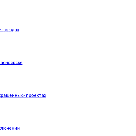
и звездах
расноярске
крашенных» проектах
ключении