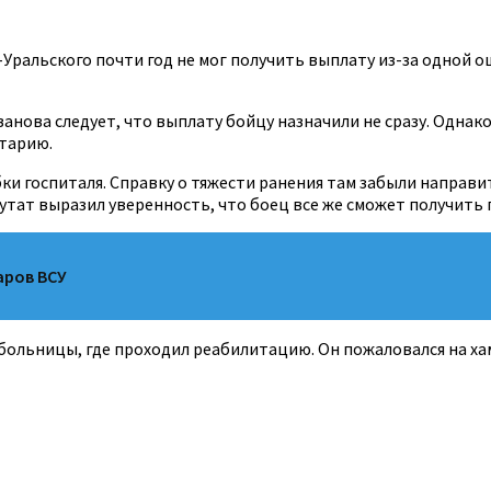
Уральского почти год не мог получить выплату из-за одной о
Иванова следует, что выплату бойцу назначили не сразу. Одна
тарию.
бки госпиталя. Справку о тяжести ранения там забыли направ
путат выразил уверенность, что боец все же сможет получить
аров ВСУ
больницы, где проходил реабилитацию. Он пожаловался на хам