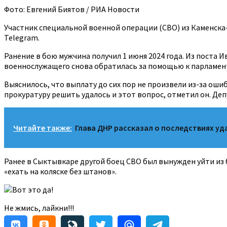
Фото: Евгений Биятов / РИА Новости
Участник специальной военной операции (СВО) из Каменска-
Telegram.
Ранение в бою мужчина получил 1 июня 2024 года. Из поста 
военнослужащего снова обратилась за помощью к парламен
Выяснилось, что выплату до сих пор не произвели из-за оши
прокуратуру решить удалось и этот вопрос, отметил он. Де
Читайте также:
Глава ДНР рассказал о последствиях уд
Ранее в Сыктывкаре другой боец СВО был вынужден уйти из 
«ехать на коляске без штанов».
Вот это да!
Не жмись, лайкни!!!