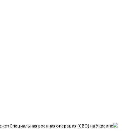
южетСпециальная военная операция (СВО) на Украине