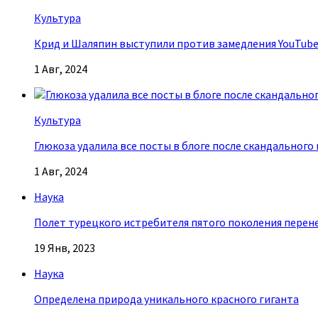
Культура
Крид и Шаляпин выступили против замедления YouTub
1 Авг, 2024
Культура
Глюкоза удалила все посты в блоге после скандального
1 Авг, 2024
Наука
Полет турецкого истребителя пятого поколения перен
19 Янв, 2023
Наука
Определена природа уникального красного гиганта