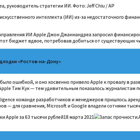
а, руководитель стратегии ИИ. Фото: Jeff Chiu / AP
 искусственного интеллекта (ИИ) из-за недостаточного фина
 направления ИИ Apple Джон Джаннандреа запросил финансиро
этот бюджет вдвое, потребовав добиться от существующих 
одлодки «Ростов-на-Дону»
, было ошибкой, и оно косвенно привело Apple к провалу в ра
Apple Тим Кук — тем удивительным показалось журналистам п
elligence команде разработчиков и менеджеров пришлось арен
в — для сравнения, Microsoft и Google владели сотнями тысяч
 Apple за 63 тысячи рублей18 марта 2021
Запас прочности.