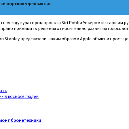
ки морских ядерных сил
асть между куратором проекта Siri Робби Уокером и старшим
 право принимать решения относительно развития голосового
n Stanley предсказали, каким образом Apple объяснит рост ц
гать
х в космосе людей
емонт бронетехники