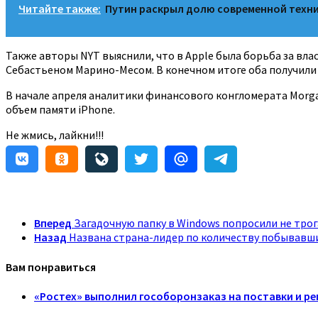
Читайте также:
Путин раскрыл долю современной техни
Также авторы NYT выяснили, что в Apple была борьба за вл
Себастьеном Марино-Месом. В конечном итоге оба получили
В начале апреля аналитики финансового конгломерата Morga
объем памяти iPhone.
Не жмись, лайкни!!!
Вперед
Загадочную папку в Windows попросили не тро
Назад
Названа страна-лидер по количеству побывавши
Вам понравиться
«Ростех» выполнил гособоронзаказ на поставки и р