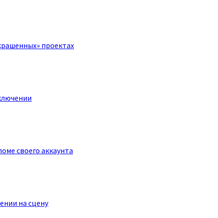
крашенных» проектах
ключении
оме своего аккаунта
ении на сцену