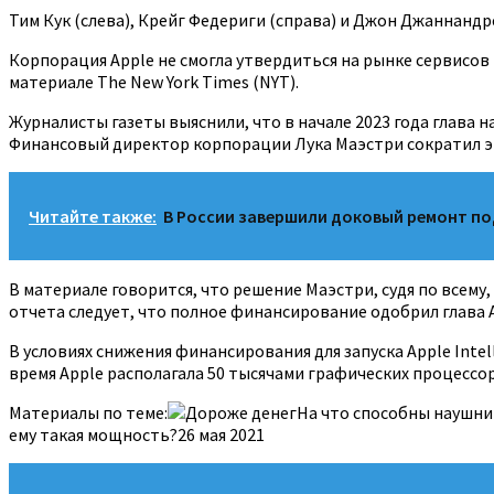
Тим Кук (слева), Крейг Федериги (справа) и Джон Джаннандре
Корпорация Apple не смогла утвердиться на рынке сервисов
материале The New York Times (NYT).
Журналисты газеты выяснили, что в начале 2023 года глава
Финансовый директор корпорации Лука Маэстри сократил 
Читайте также:
В России завершили доковый ремонт п
В материале говорится, что решение Маэстри, судя по всему
отчета следует, что полное финансирование одобрил глава 
В условиях снижения финансирования для запуска Apple Int
время Apple располагала 50 тысячами графических процессоро
Материалы по теме:
Дороже денегНа что способны наушники
ему такая мощность?26 мая 2021