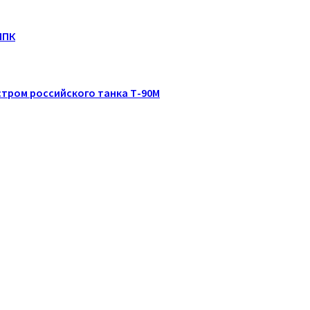
МПК
тром российского танка Т-90М