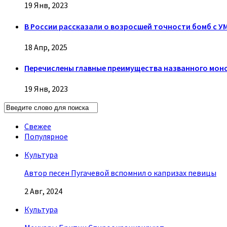
19 Янв, 2023
В России рассказали о возросшей точности бомб с У
18 Апр, 2025
Перечислены главные преимущества названного монс
19 Янв, 2023
Свежее
Популярное
Культура
Автор песен Пугачевой вспомнил о капризах певицы
2 Авг, 2024
Культура