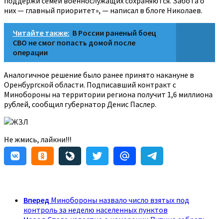
поддержи семей военнослужащих сохраняются. Забота о
них — главный приоритет», — написал в блоге Николаев.
Читайте также:
В России раненый боец
СВО не смог попасть домой после
операции
Аналогичное решение было ранее принято накануне в
Оренбургской области. Подписавший контракт с
Минобороны на территории региона получит 1,6 миллиона
рублей, сообщил губернатор Денис Паслер.
ЖЗЛ
Не жмись, лайкни!!!
Вперед
Минобороны назвало число взятых под
контроль за неделю населенных пунктов