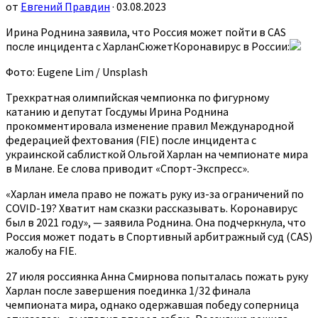
от
Евгений Правдин
· 03.08.2023
Ирина Роднина заявила, что Россия может пойти в CAS
после инцидента с ХарланСюжетКоронавирус в России:
Фото: Eugene Lim / Unsplash
Трехкратная олимпийская чемпионка по фигурному
катанию и депутат Госдумы Ирина Роднина
прокомментировала изменение правил Международной
федерацией фехтования (FIE) после инцидента с
украинской саблисткой Ольгой Харлан на чемпионате мира
в Милане. Ее слова приводит «Спорт-Экспресс».
«Харлан имела право не пожать руку из-за ограничений по
COVID-19? Хватит нам сказки рассказывать. Коронавирус
был в 2021 году», — заявила Роднина. Она подчеркнула, что
Россия может подать в Спортивный арбитражный суд (CAS)
жалобу на FIE.
27 июля россиянка Анна Смирнова попыталась пожать руку
Харлан после завершения поединка 1/32 финала
чемпионата мира, однако одержавшая победу соперница