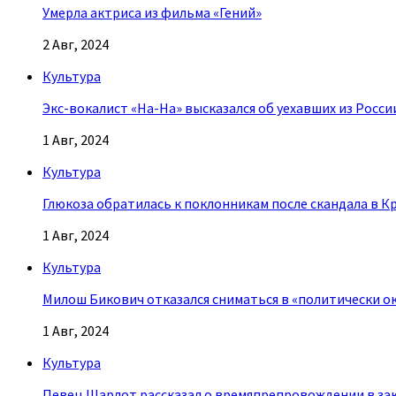
Умерла актриса из фильма «Гений»
2 Авг, 2024
Культура
Экс-вокалист «На-На» высказался об уехавших из Росси
1 Авг, 2024
Культура
Глюкоза обратилась к поклонникам после скандала в К
1 Авг, 2024
Культура
Милош Бикович отказался сниматься в «политически о
1 Авг, 2024
Культура
Певец Шарлот рассказал о времяпрепровождении в за