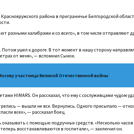
Краснояружского района в приграничье Белгородской област
ости.
ют разными калибрами и со всего», в том числе отправляют д
Потом ушел к дороге. В тот момент в нашу сторону направлял
метрах от меня», — вспомнил Сынок.
 Москву участница Великой Отечественной войны
етами HIMARS. Он рассказал, что ему с сослуживцами чудом уд
релись — вышли не все. Вернулись. Одного присыпало — откоп
асли всех», — рассказал боец.
оказывать с помощью подручных средств. «Несколько часов ж
 теперь восстанавливаются в госпитале», — заключил он.