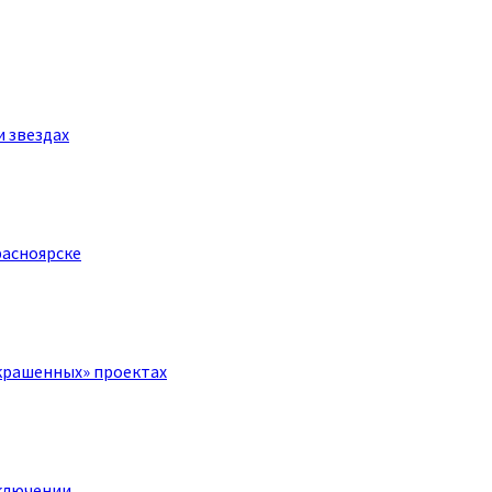
и звездах
расноярске
крашенных» проектах
ключении