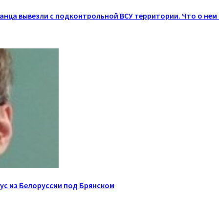
канца вывезли с подконтрольной ВСУ территории. Что о нем
ус из Белоруссии под Брянском