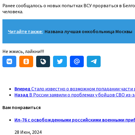
Ранее сообщалось о новых попытках ВСУ прорваться в Белгор
человека.
Читайте также:
Названа лучшая онкобольница Москвы
Не жмись, лайкни!!!
Вперед
Стало известно о возможном попадании части 
Назад
В России заявили о проблемах у бойцов СВО из-
Вам понравиться
Ил-76 с освобожденными российскими военными приб
28 Июн, 2024