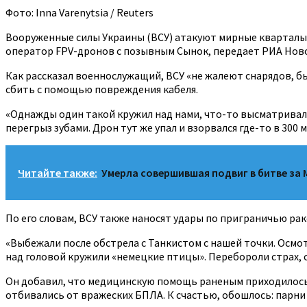
Фото: Inna Varenytsia / Reuters
Вооруженные силы Украины (ВСУ) атакуют мирные кварталы 
оператор FPV-дронов с позывным Сынок, передает РИА Нов
Как рассказал военнослужащий, ВСУ «не жалеют снарядов, бь
сбить с помощью повреждения кабеля.
«Однажды один такой кружил над нами, что-то высматривал. 
перегрыз зубами. Дрон тут же упал и взорвался где-то в 300 
Читайте также:
Умерла совершившая подвиг в битве за
По его словам, ВСУ также наносят удары по приграничью рак
«Выбежали после обстрела с Танкистом с нашей точки. Осмот
над головой кружили «немецкие птицы». Перебороли страх, сп
Он добавил, что медицинскую помощь раненым приходилось 
отбивались от вражеских БПЛА. К счастью, обошлось: парни