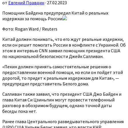
от
Евгений Правдин
· 27.02.2023
Помощник Байдена предупредил Китай о реальных
издержках за помощь России
Фото: Rogan Ward / Reuters
Китай должен понимать, что его ждут реальные издержки,
если он решит помогать России в конфликте с Украиной. Об
этом в интервью CNN заявил помощник президента США
по национальной безопасности Джейк Салливан.
«Пекин должен принять самостоятельные решения о
предоставлении военной помощи, но если он пойдет этой
дорогой, то придет к реальным издержкам для Китая», —
предупредил представитель Белого дома.
Салливан также заявил, что президент США Джо Байден и
глава Китая Си Цзиньпин могут провести телефонный
разговор в обозримом будущем, однако точной даты
беседы пока нет.
Ранее глава Центрального разведывательного управления
(ЦРУ) США Уильям Бернс заявил, что власти КНР