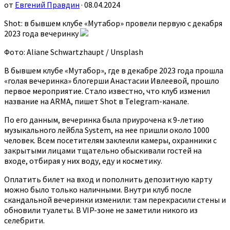
от
Евгений Правдин
· 08.04.2024
Shot: в бывшем клубе «Мутабор» провели первую с декабря
2023 года вечеринку
Фото: Aliane Schwartzhaupt / Unsplash
В бывшем клубе «Мутабор», где в декабре 2023 года прошла
«голая вечеринка» блогерши Анастасии Ивлеевой, прошло
первое мероприятие. Стало известно, что клуб изменил
название на ARMA, пишет Shot в Telegram-канале.
По его данным, вечеринка была приурочена к 9-летию
музыкального лейбла System, на нее пришли около 1000
человек. Всем посетителям заклеили камеры, охранники с
закрытыми лицами тщательно обыскивали гостей на
входе, отбирая у них воду, еду и косметику.
Оплатить билет на вход и пополнить депозитную карту
можно было только наличными. Внутри клуб после
скандальной вечеринки изменили: там перекрасили стены и
обновили туалеты. В VIP-зоне не заметили никого из
селебрити.