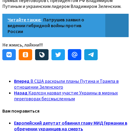
прямых переговоров с президентом РФ Владимиром
Путиным и украинским лидером Владимиром Зеленским.
Читайте также:
Патрушев заявил о
ведении гибридной войны против
России
Не жмись, лайкни!!!
Вперед
В США раскрыли планы Путина и Трампа в
отношении Зеленского
Назад
Карлсон назвал участие Украины в мирных
переговорах бессмысленным
Вам понравиться
Европейский депутат обвинил главу МИД Германии в
обречении украинцев на смерть