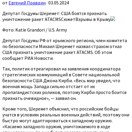
от
Евгений Правдин
· 03.05.2024
Депутат Госдумы Шеремет: США боятся признать
уничтожение ракет ATACMSСюжетВзрывы в Крыму
Фото: Katie Grandori / U.S. Army
Депутат Госдумы РФ от крымского региона, член комитета
по безопасности Михаил Шеремет назвал страхом отказ
США признать уничтожение ракет ATACMS. Об этом
сообщает РИА Новости.
Так, политик отреагировал на заявления координатора
стратегических коммуникаций в Совете национальной
безопасности США Джона Кирби. «Весь мир увидел, что
военная мощь Запада сильно отстает от их
пропагандистских роликов, поэтому Кирби просто боится
признать очевидное», — заявил он.
Кроме того, Шеремет объяснил, что российские бойцы
учатся в условиях реальных военных действий, поэтому они
быстро могут адаптироваться к западному оружию.
«Касаемо западного оружия, уничтожаемого в ходе