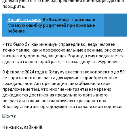
должна учесть это при распределении военных ресурсов и
поощрить.
Читайте также:
В «ЛизаАлерт» раскрыли
главную ошибку родителей при пропаже
ребенка
«Что было бы как минимум справедливо, ведь человек
точно так же, как и профессиональные военные, рисковал
жизнью и здоровьем, защищая Родину, а ему предлагается
сделать это во второй раз», — сказал депутат Журавлев.
В феврале 2024 года в Госдуму внесли законопроект о до 50
лет призывного возраста для мужчин с приобретенным
гражданством. Авторы инициативы объяснили свое
предложение тем, что многие «мигранты намеренно
дожидаются достижения предельного призывного
возраста и только потом получают гражданство».
Впоследствии авторы документа отозвали свои подписи.
ЖЗЛ
Не жмись, лайкни!!!