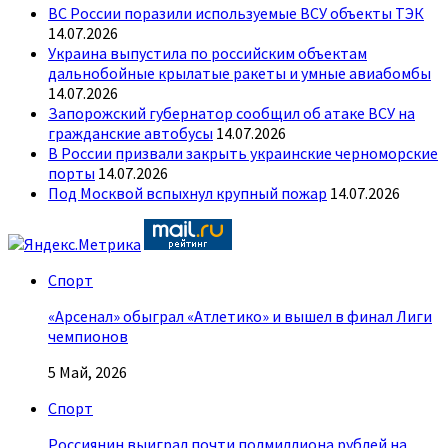
ВС России поразили используемые ВСУ объекты ТЭК
14.07.2026
Украина выпустила по российским объектам
дальнобойные крылатые ракеты и умные авиабомбы
14.07.2026
Запорожский губернатор сообщил об атаке ВСУ на
гражданские автобусы
14.07.2026
В России призвали закрыть украинские черноморские
порты
14.07.2026
Под Москвой вспыхнул крупный пожар
14.07.2026
Спорт
«Арсенал» обыграл «Атлетико» и вышел в финал Лиги
чемпионов
5 Май, 2026
Спорт
Россиянин выиграл почти полмиллиона рублей на