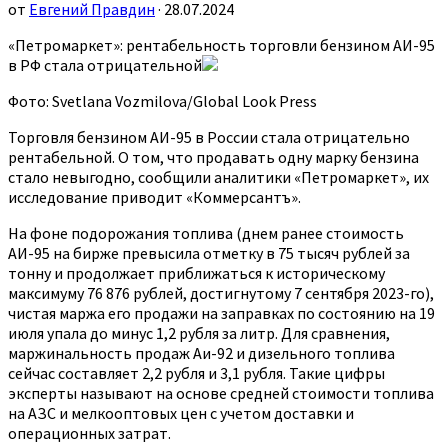
от
Евгений Правдин
· 28.07.2024
«Петромаркет»: рентабельность торговли бензином АИ-95
в РФ стала отрицательной
Фото: Svetlana Vozmilova/Global Look Press
Торговля бензином АИ-95 в России стала отрицательно
рентабельной. О том, что продавать одну марку бензина
стало невыгодно, сообщили аналитики «Петромаркет», их
исследование приводит «Коммерсантъ».
На фоне подорожания топлива (днем ранее стоимость
АИ-95 на бирже превысила отметку в 75 тысяч рублей за
тонну и продолжает приближаться к историческому
максимуму 76 876 рублей, достигнутому 7 сентября 2023-го),
чистая маржа его продажи на заправках по состоянию на 19
июля упала до минус 1,2 рубля за литр. Для сравнения,
маржинальность продаж Аи-92 и дизельного топлива
сейчас составляет 2,2 рубля и 3,1 рубля. Такие цифры
эксперты называют на основе средней стоимости топлива
на АЗС и мелкооптовых цен с учетом доставки и
операционных затрат.