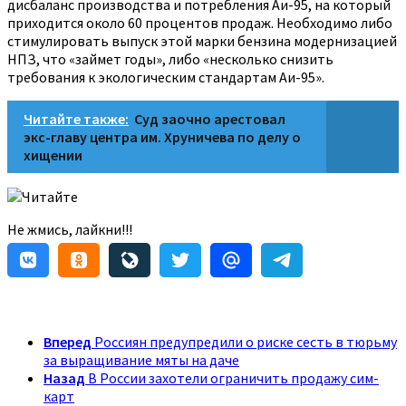
дисбаланс производства и потребления Аи-95, на который
приходится около 60 процентов продаж. Необходимо либо
стимулировать выпуск этой марки бензина модернизацией
НПЗ, что «займет годы», либо «несколько снизить
требования к экологическим стандартам Аи-95».
Читайте также:
Суд заочно арестовал
экс-главу центра им. Хруничева по делу о
хищении
Читайте
Не жмись, лайкни!!!
Вперед
Россиян предупредили о риске сесть в тюрьму
за выращивание мяты на даче
Назад
В России захотели ограничить продажу сим-
карт