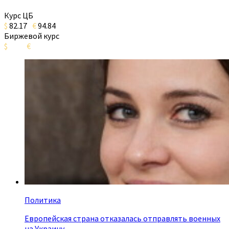
Курс ЦБ
$
82.17
€
94.84
Биржевой курс
$
€
Политика
Европейская страна отказалась отправлять военных
на Украину