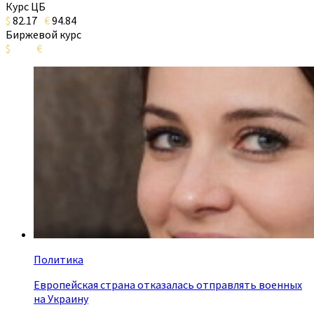
Курс ЦБ
$
82.17
€
94.84
Биржевой курс
$
€
Политика
Европейская страна отказалась отправлять военных
на Украину