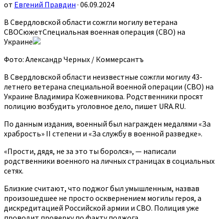
от
Евгений Правдин
· 06.09.2024
В Свердловской области сожгли могилу ветерана
СВОСюжетСпециальная военная операция (СВО) на
Украине
Фото: Александр Черных / Коммерсантъ
В Свердловской области неизвестные сожгли могилу 43-
летнего ветерана специальной военной операции (СВО) на
Украине Владимира Кожевникова. Родственники просят
полицию возбудить уголовное дело, пишет URA.RU.
По данным издания, военный был награжден медалями «За
храбрость» II степени и «За службу в военной разведке».
«Прости, дядя, не за это ты боролся», — написали
родственники военного на личных страницах в социальных
сетях.
Близкие считают, что поджог был умышленным, назвав
произошедшее не просто осквернением могилы героя, а
дискредитацией Российской армии и СВО. Полиция уже
проводит проверку по факту поджога.