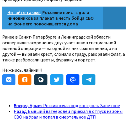
Читайте также:
Россияне пристыдили
чиновников за плакат в честь бойца СВО
на фоне его покосившегося дома
Ранее в Санкт-Петербурге и Ленинградской области
осквернили захоронения двух участников специальной
военной операции — на одной из них сожгли венки, а на
другой — вырвали крест, сломали ограду, разорвали флаг, а
также разбросали цветы, фуражку и портрет.
Не жмись, лайкни!!!
Вперед
Армия России взяла под контроль Заветное
Назад
Бывший вагнеровец приехал в отпуск из зоны
СВО на Урал и попал в смертельное ДТП