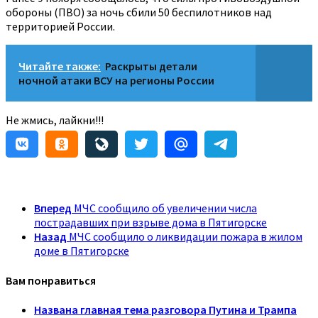
обороны (ПВО) за ночь сбили 50 беспилотников над
территорией России.
Читайте также:
Раскрыты детали
ночной атаки ВСУ на регионы России
Не жмись, лайкни!!!
Вперед
МЧС сообщило об увеличении числа
пострадавших при взрыве дома в Пятигорске
Назад
МЧС сообщило о ликвидации пожара в жилом
доме в Пятигорске
Вам понравиться
Названа главная тема разговора Путина и Трампа