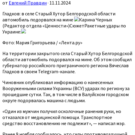
от
Евгений Правдин
· 11.11.2024
Гладков: в селе Старый Хутор Белгородской области
автомобиль подорвался на мине
Карина Черных
(Редактор отдела «Ценности»)СюжетРакетные удары по
Украине:
Фото: Мария Григорьева / «Лента.ру»
На территории закрытого села Старый Хутор Белгородской
области автомобиль подорвался на мине. Об этом сообщил
губернатор российского приграничного региона Вячеслав
Гладков в своем Telegram-канале.
Чиновник опубликовал информацию о нанесенных
Вооруженными силами Украины (ВСУ) ударах по региону за
прошедшие сутки. Так, в том числе в Валуйском городском
округе подорвалась машина с людьми.
«Один из мужчин получил осколочные ранения руки, но
отказался от медицинской помощи. Транспортное
средство восстановлению не подлежит», — написал мэр.
Ранее 9 ноября сообщалось, что силы противовоздушной