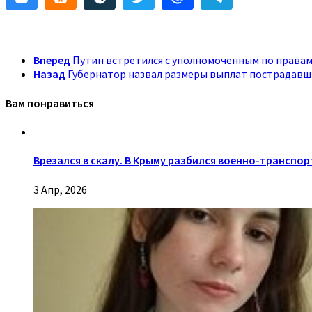
Вперед
Путин встретился с уполномоченным по правам
Назад
Губернатор назвал размеры выплат пострадавш
Вам понравиться
Врезался в скалу. В Крыму разбился военно-транспор
3 Апр, 2026