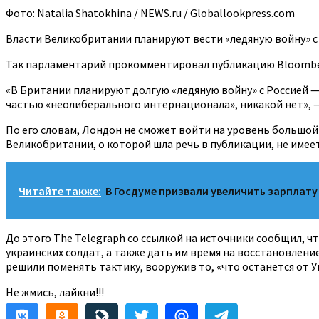
Фото: Natalia Shatokhina / NEWS.ru / Globallookpress.com
Власти Великобритании планируют вести «ледяную войну» с 
Так парламентарий прокомментировал публикацию Bloomberg
«В Британии планируют долгую «ледяную войну» с Россией —
частью «неолиберального интернационала», никакой нет», —
По его словам, Лондон не сможет войти на уровень большой
Великобритании, о которой шла речь в публикации, не имеет
Читайте также:
В Госдуме призвали увеличить зарплату
До этого The Telegraph со ссылкой на источники сообщил, ч
украинских солдат, а также дать им время на восстановление
решили поменять тактику, вооружив то, «что останется от У
Не жмись, лайкни!!!