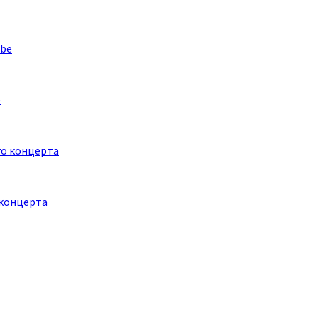
e
 концерта