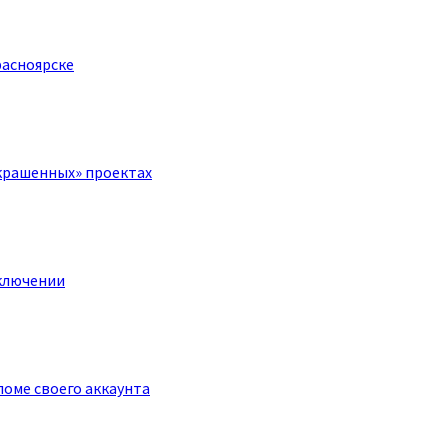
расноярске
крашенных» проектах
ключении
оме своего аккаунта