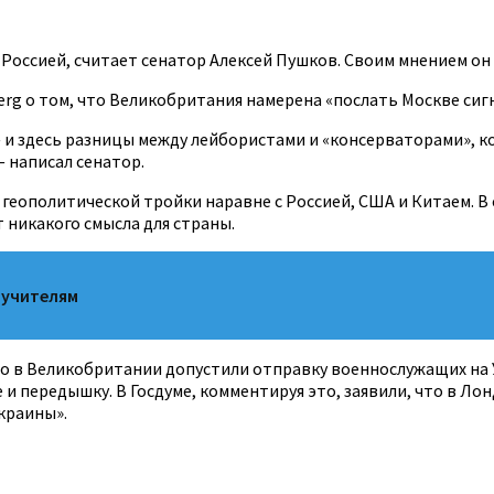
Россией, считает сенатор Алексей Пушков. Своим мнением он 
 о том, что Великобритания намерена «послать Москве сигн
 и здесь разницы между лейбористами и «консерваторами», к
 написал сенатор.
 геополитической тройки наравне с Россией, США и Китаем. В
 никакого смысла для страны.
 учителям
то в Великобритании допустили отправку военнослужащих на У
 и передышку. В Госдуме, комментируя это, заявили, что в Лон
краины».