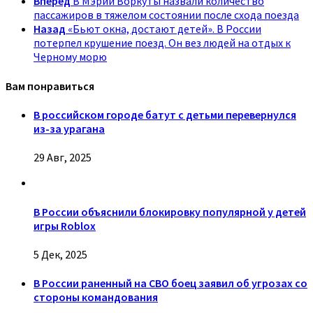
Вперед
В Мэрии Воркуты назвали количество
пассажиров в тяжелом состоянии после схода поезда
Назад
«Бьют окна, достают детей». В России
потерпел крушение поезд. Он вез людей на отдых к
Черному морю
Вам понравиться
В российском городе батут с детьми перевернулся
из-за урагана
29 Авг, 2025
В России объяснили блокировку популярной у детей
игры Roblox
5 Дек, 2025
В России раненный на СВО боец заявил об угрозах со
стороны командования