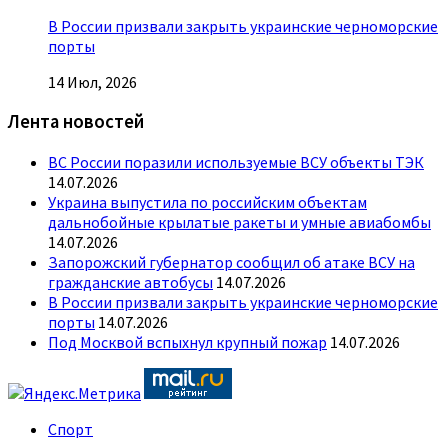
В России призвали закрыть украинские черноморские
порты
14 Июл, 2026
Лента новостей
ВС России поразили используемые ВСУ объекты ТЭК
14.07.2026
Украина выпустила по российским объектам
дальнобойные крылатые ракеты и умные авиабомбы
14.07.2026
Запорожский губернатор сообщил об атаке ВСУ на
гражданские автобусы
14.07.2026
В России призвали закрыть украинские черноморские
порты
14.07.2026
Под Москвой вспыхнул крупный пожар
14.07.2026
Спорт