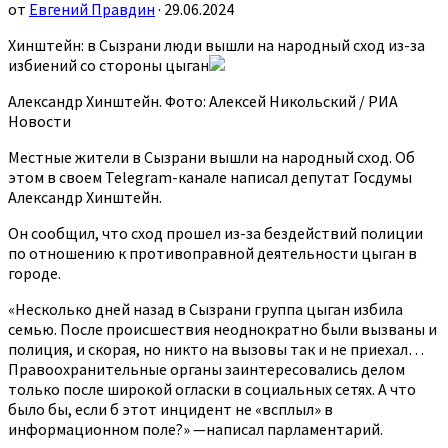
от
Евгений Правдин
· 29.06.2024
Хинштейн: в Сызрани люди вышли на народный сход из-за
избиений со стороны цыган
Александр Хинштейн. Фото: Алексей Никольский / РИА
Новости
Местные жители в Сызрани вышли на народный сход. Об
этом в своем Telegram-канале написал депутат Госдумы
Александр Хинштейн.
Он сообщил, что сход прошел из-за бездействий полиции
по отношению к противоправной деятельности цыган в
городе.
«Несколько дней назад в Сызрани группа цыган избила
семью. После происшествия неоднократно были вызваны и
полиция, и скорая, но никто на вызовы так и не приехал…
Правоохранительные органы заинтересовались делом
только после широкой огласки в социальных сетях. А что
было бы, если б этот инцидент не «всплыл» в
информационном поле?» —написал парламентарий.