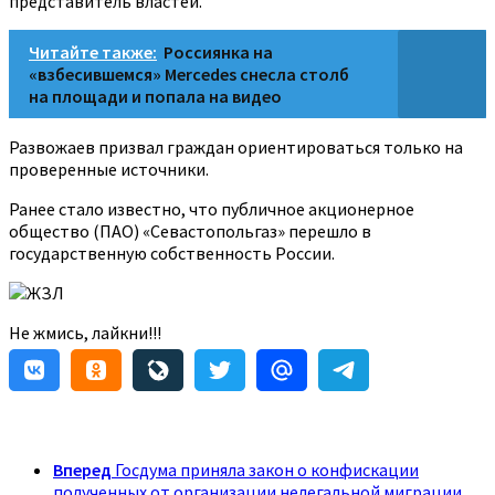
представитель властей.
Читайте также:
Россиянка на
«взбесившемся» Mercedes снесла столб
на площади и попала на видео
Развожаев призвал граждан ориентироваться только на
проверенные источники.
Ранее стало известно, что публичное акционерное
общество (ПАО) «Севастопольгаз» перешло в
государственную собственность России.
ЖЗЛ
Не жмись, лайкни!!!
Вперед
Госдума приняла закон о конфискации
полученных от организации нелегальной миграции