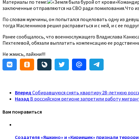
Материалы по теме:
«Земля была бурой от крови»Командир
заключенные отправляются на СВО ради помилования.Что изв
По словам мужчины, он попытался поцеловать одну из девуш
тогда Масленников решил расправиться и с ней, и с ее подруг
Ранее сообщалось, что военнослужащего Владислава Канюса,
Пехтелевой, обязали выплатить компенсацию ее родственн
Не жмись, лайкни!!!
Вперед
Собиравшуюся снять квартиру 28-летнюю росси
Назад
В российском регионе запретили работу мигран
Вам понравиться
Создателя «Яшкино» и «Кириешек» признали террор