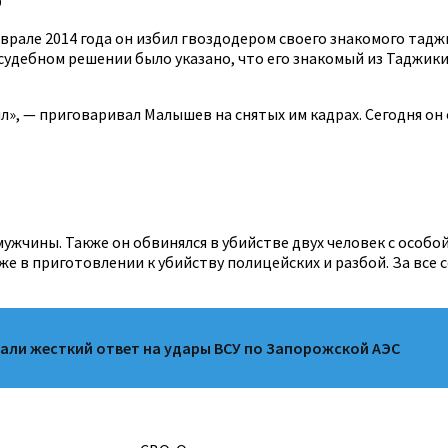
О
еврале 2014 года он избил гвоздодером своего знакомого тадж
 судебном решении было указано, что его знакомый из Таджик
ил», — приговаривал Малышев на снятых им кадрах. Сегодня о
ужчины. Также он обвинялся в убийстве двух человек с особо
е в приготовлении к убийству полицейских и разбой. За все с
щали жесткий ответ на удары ВСУ по Запорожской АЭС