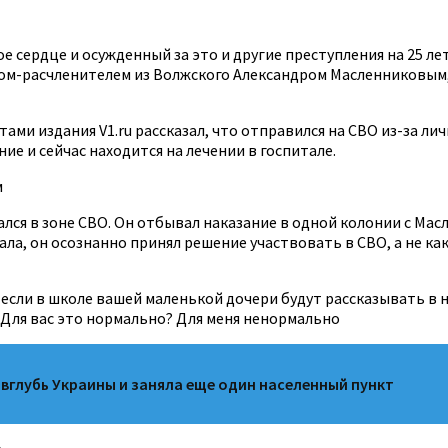
сердце и осужденный за это и другие преступления на 25 лет
ком-расчленителем из Волжского Александром Масленниковым,
тами издания V1.ru рассказал, что отправился на СВО из-за 
ие и сейчас находится на лечении в госпитале.
м
ался в зоне СВО. Он отбывал наказание в одной колонии с Ма
ала, он осознанно принял решение участвовать в СВО, а не к
есь, если в школе вашей маленькой дочери будут рассказывать 
? Для вас это нормально? Для меня ненормально
вглубь Украины и заняла еще один населенный пункт