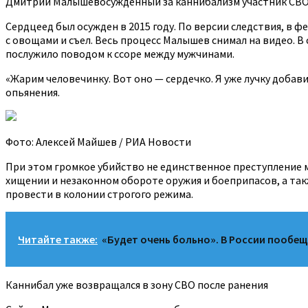
Дмитрий Малышевосужденный за каннибализм участник СВ
Сердцеед был осужден в 2015 году. По версии следствия, в ф
с овощами и съел. Весь процесс Малышев снимал на видео. В
послужило поводом к ссоре между мужчинами.
«Жарим человечинку. Вот оно — сердечко. Я уже лучку добав
опьянения.
Фото: Алексей Майшев / РИА Новости
При этом громкое убийство не единственное преступление м
хищении и незаконном обороте оружия и боеприпасов, а такж
провести в колонии строгого режима.
Читайте также:
«Будет очень больно». В России пообе
Каннибал уже возвращался в зону СВО после ранения