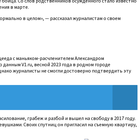
е бойца. Со слов родственников осужденного стало известно
ния в марте.
 Нормально в целом», — рассказал журналистам о своем
цееда с маньяком-расчленителем Александром
 данным V1.ru, весной 2023 года в родном городе
Однако журналисты не смогли достоверно подтвердить эту
силование, грабеж и разбой и вышел на свободу в 2017 году.
евушками. Своих спутниц он пригласил на съемную квартиру,