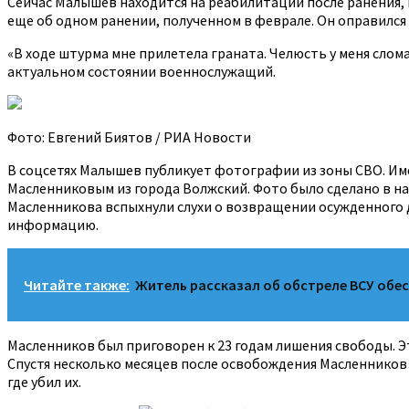
Сейчас Малышев находится на реабилитации после ранения, п
еще об одном ранении, полученном в феврале. Он оправился 
«В ходе штурма мне прилетела граната. Челюсть у меня слома
актуальном состоянии военнослужащий.
Фото: Евгений Биятов / РИА Новости
В соцсетях Малышев публикует фотографии из зоны СВО. И
Масленниковым из города Волжский. Фото было сделано в нач
Масленникова вспыхнули слухи о возвращении осужденного 
информацию.
Читайте также:
Житель рассказал об обстреле ВСУ обе
Масленников был приговорен к 23 годам лишения свободы. Эт
Спустя несколько месяцев после освобождения Масленников п
где убил их.