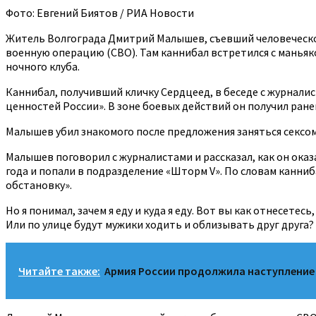
Фото: Евгений Биятов / РИА Новости
Житель Волгограда Дмитрий Малышев, съевший человеческое 
военную операцию (СВО). Там каннибал встретился с манья
ночного клуба.
Каннибал, получивший кличку Сердцеед, в беседе с журналис
ценностей России». В зоне боевых действий он получил ранен
Малышев убил знакомого после предложения заняться сексо
Малышев поговорил с журналистами и рассказал, как он оказ
года и попали в подразделение «Шторм V». По словам канниб
обстановку».
Но я понимал, зачем я еду и куда я еду. Вот вы как отнесет
Или по улице будут мужики ходить и облизывать друг друга
Читайте также:
Армия России продолжила наступление 