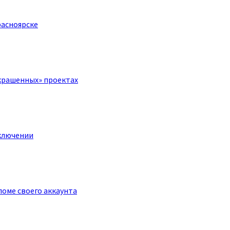
расноярске
крашенных» проектах
ключении
оме своего аккаунта