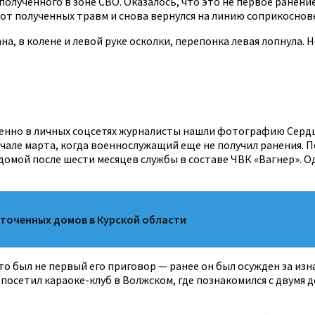
олученного в зоне СВО. Оказалось, что это не первое ранени
от полученных травм и снова вернулся на линию соприкоснове
на, в колене и левой руке осколки, перепонка левая лопнула.
менно в личных соцсетях журналисты нашли фотографию Серд
але марта, когда военнослужащий еще не получил ранения. По
домой после шести месяцев службы в составе ЧВК «Вагнер». 
сточенных домов в Курской области
о был не первый его приговор — ранее он был осужден за изна
осетил караоке-клуб в Волжском, где познакомился с двумя д