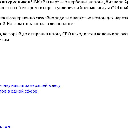
 штурмовиков ЧВК «Вагнер» — о вербовке на зоне, битве за А
естно об их громких преступлениях и боевых заслугах?24 ноя
ек и совершенно случайно задел ее запястье ножом для нарезк
ой. Их тела он закопал в лесополосе.
 который до отправки в зону СВО находился в колонии за рас
икам.
янку нашли замерзшей в лесу
тов в одной сфере
истом