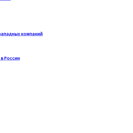
 западных компаний
 в России