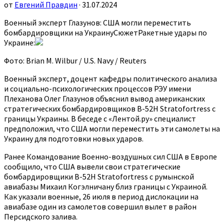
от
Евгений Правдин
· 31.07.2024
Военный эксперт Глазунов: США могли переместить
бомбардировщики на УкраинуСюжетРакетные удары по
Украине:
Фото: Brian M. Wilbur / U.S. Navy / Reuters
Военный эксперт, доцент кафедры политического анализа
и социально-психологических процессов РЭУ имени
Плеханова Олег Глазунов объяснил вывод американских
стратегических бомбардировщиков B-52H Stratofortress с
границы Украины. В беседе с «Лентой.ру» специалист
предположил, что США могли переместить эти самолеты на
Украину для подготовки новых ударов.
Ранее Командование Военно-воздушных сил США в Европе
сообщило, что США вывели свои стратегические
бомбардировщики B-52H Stratofortress с румынской
авиабазы Михаил Когэлничану близ границы с Украиной.
Как указали военные, 26 июля в период дислокации на
авиабазе один из самолетов совершил вылет в район
Персидского залива.