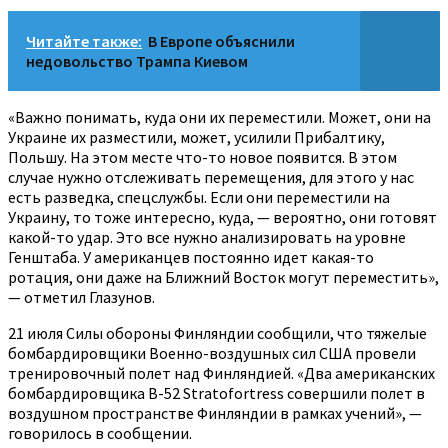
Читайте также:
В Европе объяснили
недовольство Трампа Киевом
«Важно понимать, куда они их переместили. Может, они на
Украине их разместили, может, усилили Прибалтику,
Польшу. На этом месте что-то новое появится. В этом
случае нужно отслеживать перемещения, для этого у нас
есть разведка, спецслужбы. Если они переместили на
Украину, то тоже интересно, куда, — вероятно, они готовят
какой-то удар. Это все нужно анализировать на уровне
Генштаба. У американцев постоянно идет какая-то
ротация, они даже на Ближний Восток могут переместить»,
— отметил Глазунов.
21 июля Силы обороны Финляндии сообщили, что тяжелые
бомбардировщики Военно-воздушных сил США провели
тренировочный полет над Финляндией. «Два американских
бомбардировщика B-52 Stratofortress совершили полет в
воздушном пространстве Финляндии в рамках учений», —
говорилось в сообщении.