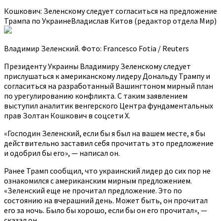
Кошкович: Зеленскому следует согласиться на предложение
Трампа по УкраинеВладислав Китов (редактор отдела Мир)
Владимир Зеленский. Фото: Francesco Fotia / Reuters
Президенту Украины Владимиру Зеленскому следует
прислушаться к американскому лидеру Дональду Трампу и
согласиться на разработанный Вашингтоном мирный план
по урегулированию конфликта. С таким заявлением
выступил аналитик венгерского Центра фундаментальных
прав Золтан Кошкович в соцсети X.
«Господин Зеленский, если бы я был на вашем месте, я бы
действительно заставил себя прочитать это предложение
и одобрил бы его», — написал он.
Ранее Трамп сообщил, что украинский лидер до сих пор не
ознакомился с американским мирным предложением.
«Зеленский еще не прочитал предложение. Это по
состоянию на вчерашний день. Может быть, он прочитал
его за ночь. Было бы хорошо, если бы он его прочитал», —
сказал он.