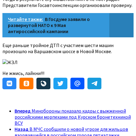
Представители Госавтоинспекции организовали проверку.
Читайте также:
В Госдуме заявили о
развернутой НАТО к 9 Мая
антироссийской кампании
Еще раньше тройное ДТП с участием шести машин
произошло на Варшавском шоссе в Новой Москве.
ЖЗЛ
Не жмись, лайкни!!!
Вперед
Минобороны показало кадры с выжженной
российскими морпехами под Курском бронетехникой
ВСУ
Назад
В МЧС сообщили о новой угрозе для жильцов
взорвавшейся в российском городе пятиэтажки