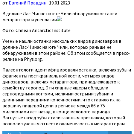
от
Евгений Правдин
· 19.01.2023
В долине Лас-Чинас на юге Чили обнаружили останки
мегараптора и уненлагии
Фото: Chilean Antarctic Institute
Ученые нашли останки нескольких видов динозавров в
долине Лас-Чинас на юге Чили, которых раньше не
обнаруживали в этом районе. Об этом сообщается в пресс-
релизе на Phys.org.
Палеонтологи идентифицировали останки, включая зубы и
фрагменты посткраниальной кости, четырех видов
динозавров, включая мегараптора, принадлежащего к
семейству теропод. Эти хищные ящеры обладали
серповидными когтями, мелкими острыми зубами и
длинными передними конечностями, что ставило их на
вершину пищевой цепи в регионе между 66 и 75
миллионами лет назад, в конце мелового периода.
Загнутые назад зубы стали главным признаком, который
позволил ученым отнести окаменелость к мегарапторам.