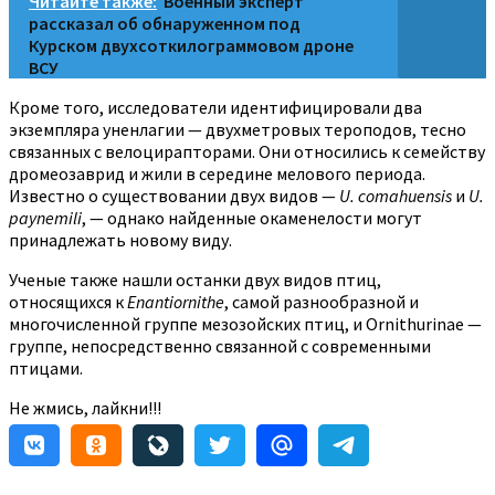
Читайте также:
Военный эксперт
рассказал об обнаруженном под
Курском двухсоткилограммовом дроне
ВСУ
Кроме того, исследователи идентифицировали два
экземпляра уненлагии — двухметровых тероподов, тесно
связанных с велоцирапторами. Они относились к семейству
дромеозаврид и жили в середине мелового периода.
Известно о существовании двух видов —
U. comahuensis
и
U.
paynemili
, — однако найденные окаменелости могут
принадлежать новому виду.
Ученые также нашли останки двух видов птиц,
относящихся к
Enantiornithe
, самой разнообразной и
многочисленной группе мезозойских птиц, и Ornithurinae —
группе, непосредственно связанной с современными
птицами.
Не жмись, лайкни!!!