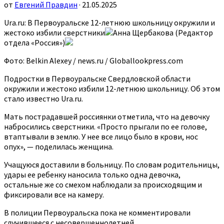
от
Евгений Правдин
· 21.05.2025
Ura.ru: В Первоуральске 12-летнюю школьницу окружили и
жестоко избили сверстники
Анна Щербакова (Редактор
отдела «Россия»)
Фото: Belkin Alexey / news.ru / Globallookpress.com
Подростки в Первоуральске Свердловской области
окружили и жестоко избили 12-летнюю школьницу. Об этом
стало известно Ura.ru.
Мать пострадавшей россиянки отметила, что на девочку
набросились сверстники. «Просто прыгали по ее голове,
втаптывали в землю. У нее все лицо было в крови, нос
опух», — поделилась женщина.
Учащуюся доставили в больницу. По словам родительницы,
удары ее ребенку наносила только одна девочка,
остальные же со смехом наблюдали за происходящим и
фиксировали все на камеру.
В полиции Первоуральска пока не комментировали
случившееся с несовершеннолетней.