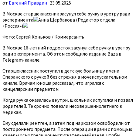
от
Евгений Правдин
· 23.05.2025
В Москве старшеклассник засунул себе ручку в уретру ради
эксперимента
Анна Щербакова (Редактор отдела
«Россия»)
Фото: Сергей Коньков / Коммерсантъ
В Москве 16-летний подросток засунул себе ручку в уретру
ради эксперимента. Об этом сообщило издание Baza в
Telegram-канале.
Старшеклассник поступил в детскую больницу имени
Сперанского с ручкой без стрежня в мочеиспускательном
канале. Врачам юноша рассказал, что игрался с
канцелярским предметом.
Когда ручка оказалась внутри, школьник испугался и позвал
родителей. Те срочно повезли несовершеннолетнего к
медикам.
Ему сделали рентген, а затем под наркозом освободили от
постороннего предмета. После операции врачи с помощью
камеры осмотрели мочеиспускательный канал, чтобы