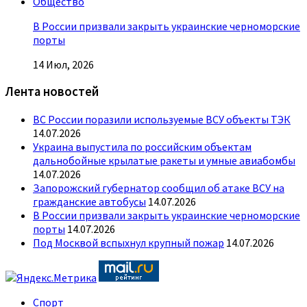
Общество
В России призвали закрыть украинские черноморские
порты
14 Июл, 2026
Лента новостей
ВС России поразили используемые ВСУ объекты ТЭК
14.07.2026
Украина выпустила по российским объектам
дальнобойные крылатые ракеты и умные авиабомбы
14.07.2026
Запорожский губернатор сообщил об атаке ВСУ на
гражданские автобусы
14.07.2026
В России призвали закрыть украинские черноморские
порты
14.07.2026
Под Москвой вспыхнул крупный пожар
14.07.2026
Спорт