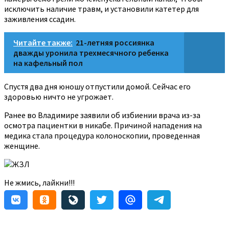
исключить наличие травм, и установили катетер для
заживления ссадин.
Читайте также:
21-летняя россиянка
дважды уронила трехмесячного ребенка
на кафельный пол
Спустя два дня юношу отпустили домой. Сейчас его
здоровью ничто не угрожает.
Ранее во Владимире заявили об избиении врача из-за
осмотра пациентки в никабе. Причиной нападения на
медика стала процедура колоноскопии, проведенная
женщине.
ЖЗЛ
Не жмись, лайкни!!!