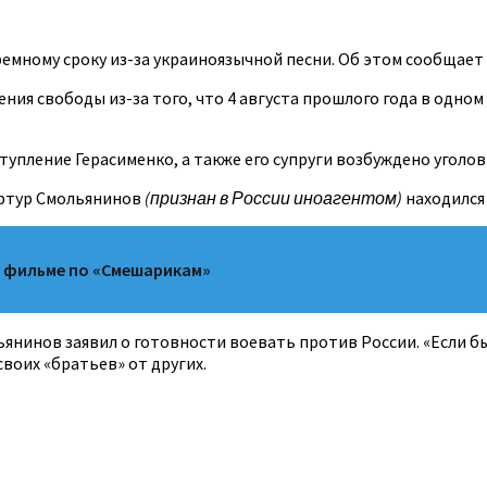
мному сроку из-за украиноязычной песни. Об этом сообщает 
ния свободы из-за того, что 4 августа прошлого года в одном
упление Герасименко, а также его супруги возбуждено уголовн
 Артур Смольянинов
(признан в России иноагентом)
находился 
в фильме по «Смешарикам»
янинов заявил о готовности воевать против России. «Если бы
своих «братьев» от других.