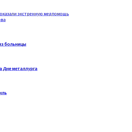
 оказали экстренную медпомощь
ова
из больницы
а Дне металлурга
иль