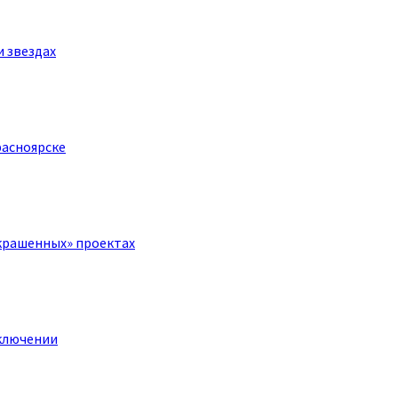
и звездах
расноярске
крашенных» проектах
ключении