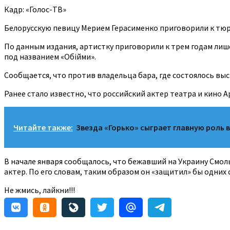
Кадр: «Голос-ТВ»
Белорусскую певицу Мерием Герасименко приговорили к тюре
По данным издания, артистку приговорили к трем годам лише
под названием «Обійми».
Сообщается, что против владельца бара, где состоялось выст
Ранее стало известно, что российский актер театра и кино
Читайте также:
Звезда «Горько» сыграет главную роль 
В начале января сообщалось, что бежавший на Украину Смоль
актер. По его словам, таким образом он «защитил» бы одних 
Не жмись, лайкни!!!