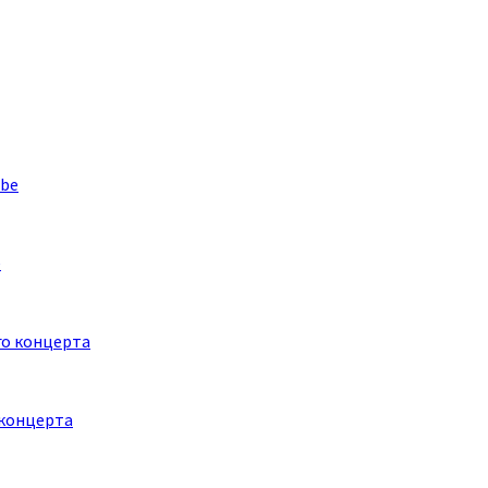
e
 концерта