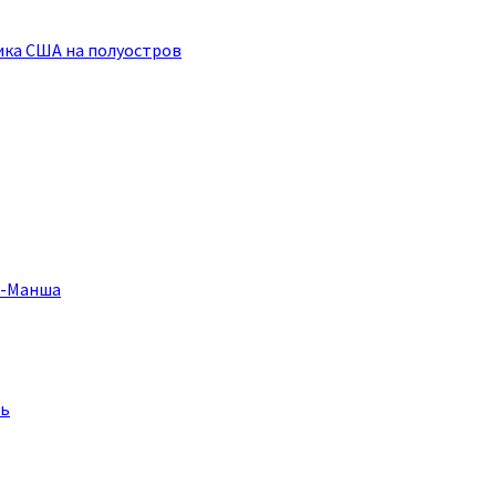
ика США на полуостров
а-Манша
ль