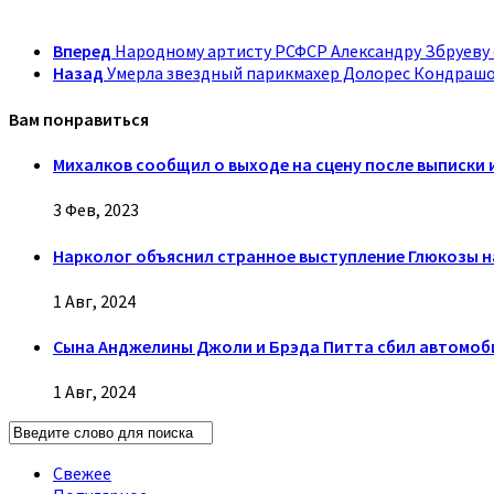
Вперед
Народному артисту РСФСР Александру Збруеву
Назад
Умерла звездный парикмахер Долорес Кондраш
Вам понравиться
Михалков сообщил о выходе на сцену после выписки 
3 Фев, 2023
Нарколог объяснил странное выступление Глюкозы н
1 Авг, 2024
Сына Анджелины Джоли и Брэда Питта сбил автомоб
1 Авг, 2024
Свежее