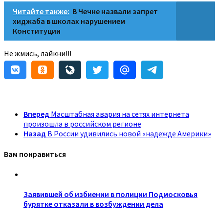
Читайте также:
В Чечне назвали запрет
хиджаба в школах нарушением
Конституции
Не жмись, лайкни!!!
Вперед
Масштабная авария на сетях интернета
произошла в российском регионе
Назад
В России удивились новой «надежде Америки»
Вам понравиться
Заявившей об избиении в полиции Подмосковья
бурятке отказали в возбуждении дела