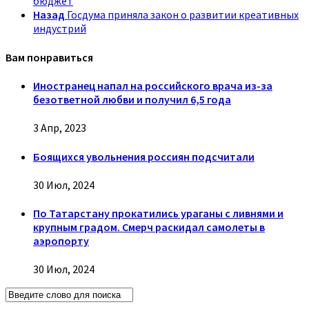
бюджет
Назад
Госдума приняла закон о развитии креативных
индустрий
Вам понравиться
Иностранец напал на российского врача из-за
безответной любви и получил 6,5 года
3 Апр, 2023
Боящихся увольнения россиян подсчитали
30 Июл, 2024
По Татарстану прокатились ураганы с ливнями и
крупным градом. Смерч раскидал самолеты в
аэропорту
30 Июл, 2024