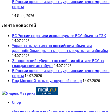
В России призвали закрыть украинские черноморские
порты
14 Июл, 2026
Лента новостей
ВС России поразили используемые ВСУ объекты ТЭК
14.07.2026
Украина выпустила по российским объектам
дальнобойные крылатые ракеты и умные авиабомбы
14.07.2026
Запорожский губернатор сообщил об атаке ВСУ на
гражданские автобусы
14.07.2026
В России призвали закрыть украинские черноморские
порты
14.07.2026
Под Москвой вспыхнул крупный пожар
14.07.2026
Спорт
«Арсенал» обыграл «Атлетико» и вышел в финал Лиги