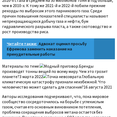
2020-х стала в среднем на 30 миллионов тонн в год больше,
чем в 2010-х. К тому же 2021-й и 2022-й побили прежние
рекорды по выбросам этого парникового газа. Среди
причин повышения показателей специалисты называют
непрекращающуюся добычу газа и нефти, бум
гидравлического разрыва пласта, а также скотоводство и
рост производства риса.
Читайте также:
Адвокат оценил просьбу
Ефремова заменить наказание на
принудительные работы
Материалы по теме:
Модный приговор.Бренды
производят тонны вещей по всему миру. Чем это грозит
планете?3 марта 2022
Точка невозврата.Глобальную
климатическую катастрофу признали неизбежной. Что
человечество может сделать для спасения?16 августа 2021
Авторы исследования подчеркивают, что, пока мировое
сообщество сосредоточилось на борьбе с углекислым
газом, считая его основным виновником потепления,
проблема сокращения выбросов метана остается без