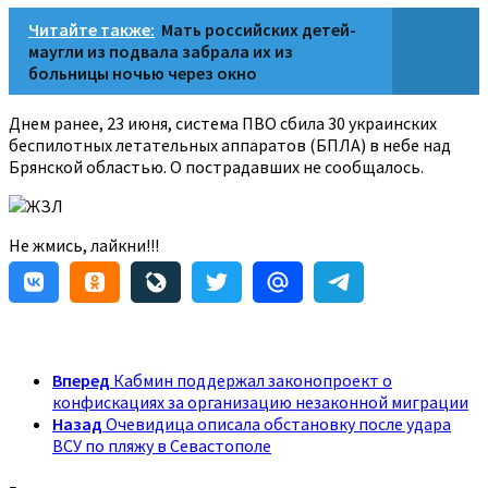
Читайте также:
Мать российских детей-
маугли из подвала забрала их из
больницы ночью через окно
Днем ранее, 23 июня, система ПВО сбила 30 украинских
беспилотных летательных аппаратов (БПЛА) в небе над
Брянской областью. О пострадавших не сообщалось.
ЖЗЛ
Не жмись, лайкни!!!
Вперед
Кабмин поддержал законопроект о
конфискациях за организацию незаконной миграции
Назад
Очевидица описала обстановку после удара
ВСУ по пляжу в Севастополе