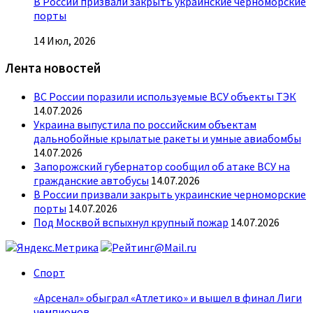
В России призвали закрыть украинские черноморские
порты
14 Июл, 2026
Лента новостей
ВС России поразили используемые ВСУ объекты ТЭК
14.07.2026
Украина выпустила по российским объектам
дальнобойные крылатые ракеты и умные авиабомбы
14.07.2026
Запорожский губернатор сообщил об атаке ВСУ на
гражданские автобусы
14.07.2026
В России призвали закрыть украинские черноморские
порты
14.07.2026
Под Москвой вспыхнул крупный пожар
14.07.2026
Спорт
«Арсенал» обыграл «Атлетико» и вышел в финал Лиги
чемпионов