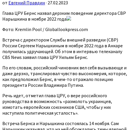
от
Евгений Правдин
· 27.02.2023
Глава ЦРУ Бернс назвал дерзким поведение директора СВР
Нарышкина в ноябре 2022 года
Фото: Kremlin Pool / Globallookpress.com
Встреча с директором Службы внешней разведки (СВР)
России Сергеем Нарышкиным в ноябре 2022 года в Анкаре
получилась удручающей. Об этом в интервью телеканалу
CBS News заявил глава ЦРУ Уильям Бернс.
По его словам, российский чиновник вел себя вызывающе и
даже дерзко, транслировал чувство высокомерия, которое,
как предположил Бернс, в чем-то отражало позицию
президента России Владимира Путина.
Речь идет, отметил глава ЦРУ, о вере российского
руководства в возможность «размолоть украинцев,
измотать европейских союзников США, чтобы у них
наступила политическая усталость».
Встреча Бернса и Нарышкина состоялась 14 ноября. Сам
Нарышкин указывал, что на ней обсуждались темы ядерной