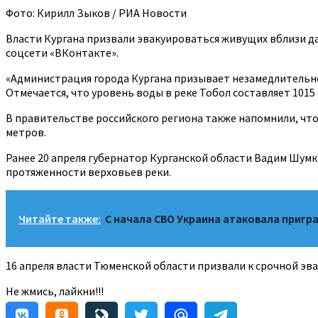
Фото: Кирилл Зыков / РИА Новости
Власти Кургана призвали эвакуироваться живущих вблизи д
соцсети «ВКонтакте».
«Администрация города Кургана призывает незамедлительно
Отмечается, что уровень воды в реке Тобол составляет 1015
В правительстве российского региона также напомнили, что 
метров.
Ранее 20 апреля губернатор Курганской области Вадим Шумк
протяженности верховьев реки.
Читайте также:
С начала СВО Украина атаковала пригра
16 апреля власти Тюменской области призвали к срочной э
Не жмись, лайкни!!!