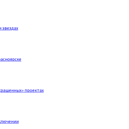
и звездах
расноярске
крашенных» проектах
ключении