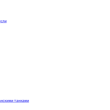
если
анскими танками