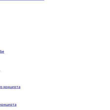
e
 концерта