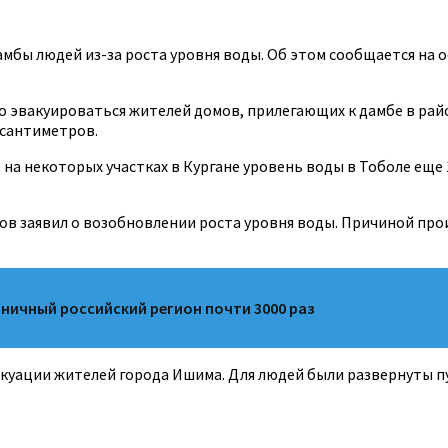
амбы людей из-за роста уровня воды. Об этом сообщается на
 эвакуироваться жителей домов, прилегающих к дамбе в райо
 сантиметров.
на некоторых участках в Кургане уровень воды в Тоболе еще 1
ов заявил о возобновлении роста уровня воды. Причиной про
ничный российский регион почти 3000 раз
вакуации жителей города Ишима. Для людей были развернуты 