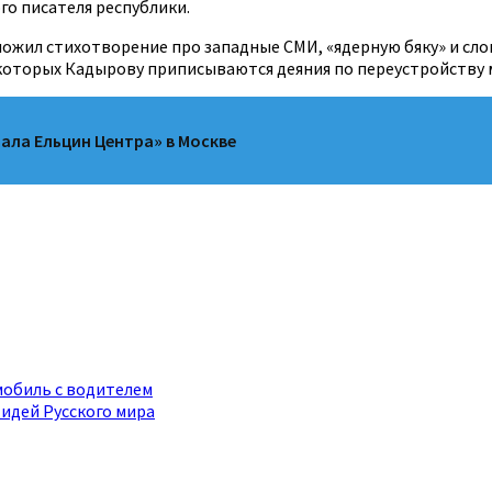
го писателя республики.
 выложил стихотворение про западные СМИ, «ядерную бяку» и 
которых Кадырову приписываются деяния по переустройству 
ала Ельцин Центра» в Москве
мобиль с водителем
идей Русского мира