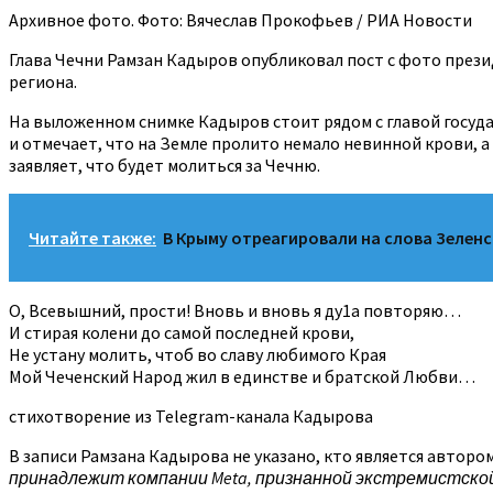
Архивное фото. Фото: Вячеслав Прокофьев / РИА Новости
Глава Чечни Рамзан Кадыров опубликовал пост с фото през
региона.
На выложенном снимке Кадыров стоит рядом с главой государ
и отмечает, что на Земле пролито немало невинной крови, а
заявляет, что будет молиться за Чечню.
Читайте также:
В Крыму отреагировали на слова Зеленс
О, Всевышний, прости! Вновь и вновь я ду1а повторяю…
И стирая колени до самой последней крови,
Не устану молить, чтоб во славу любимого Края
Мой Чеченский Народ жил в единстве и братской Любви…
стихотворение из Telegram-канала Кадырова
В записи Рамзана Кадырова не указано, кто является автором
принадлежит компании Meta, признанной экстремистской