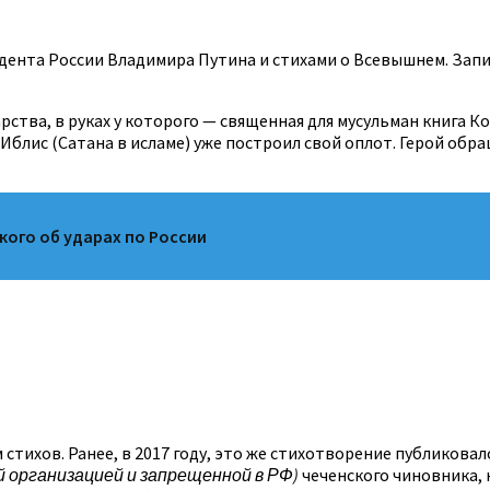
идента России Владимира Путина и стихами о Всевышнем. Зап
ства, в руках у которого — священная для мусульман книга К
 Иблис (Сатана в исламе) уже построил свой оплот. Герой об
кого об ударах по России
 стихов. Ранее, в 2017 году, это же стихотворение публиковало
 организацией и запрещенной в РФ)
чеченского чиновника,