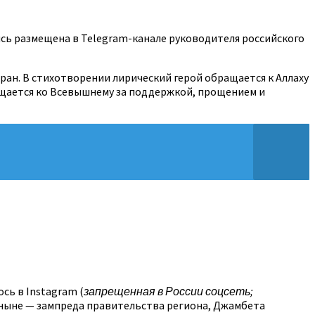
ись размещена в Telegram-канале руководителя российского
оран. В стихотворении лирический герой обращается к Аллаху
ращается ко Всевышнему за поддержкой, прощением и
сь в Instagram (
запрещенная в России соцсеть;
 ныне — зампреда правительства региона, Джамбета