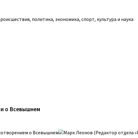
роисшествия, политика, экономика, спорт, культура и наука
ми о Всевышнем
ихотворением о Всевышнем
Марк Леонов (Редактор отдела «