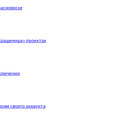
расноярске
крашенных» проектах
ключении
оме своего аккаунта