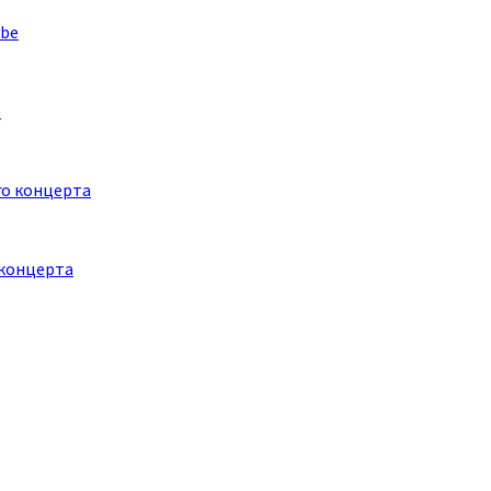
e
 концерта