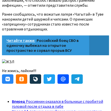
заболевших, что способствовало распространению
инфекции», — отметили представители службы.
Ранее сообщалось, что вожатые лагеря «Чагытай» в Туве
накормили детей шаурмой и чипсами. О принесших
«запрещенку» сотрудниках стало известно после
отравления отдыхающих.
Читайте также:
Российский боец СВО в
одиночку выбежал на открытое
пространство и сорвал прорыв ВСУ
ЖЗЛ
Не жмись, лайкни!!!
Вперед
Россиянин оказался в больнице с пробитой
головой после отдыха в пабе