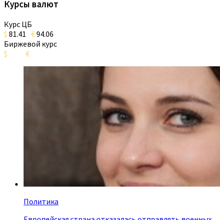
Курсы валют
Курс ЦБ
$
81.41
€
94.06
Биржевой курс
$
€
Политика
Европейская страна отказалась отправлять военных