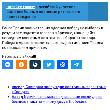
Читайте также:
Российский участник
СВО с необычным позывным раскрыл его
происхождение
Ранее Трамп окончательно одержал победу на выборах в
результате подсчета голосов в Аризоне, являющейся
последним ключевым штатом на выборах этого года.
Победа в Аризоне является важным достижением Трампа
по нескольким причинам.
Не жмись, лайкни!!!
Вперед
Блогерши припугнули повторным терактом в
«Крокусе»
Назад
Мужчина оказался под завалами после удара
беспилотника по жилому дому в Шебекино