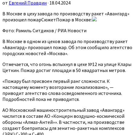
от
Евгений Правдин
· 18.04.2024
В Москве в цеху завода по производству ракет «Авангард»
произошел пожарСюжетПожар в Москве:
Фото: Рамиль Ситдиков / РИА Новости
В Москве в одном из цехов завода по производству ракет
«Авангард» произошел пожар. Об этом сообщило агентство
городских новостей «Москва».
Отмечается, что огонь вспыхнул в цехе №12 на улице Клары
Цеткин. Пожар достиг площади в 50 квадратных метров.
«Пожару был присвоен первый ранг сложности. К
настоящему моменту возгорание локализовано», —
приводит агентство слова осведомленного источника.
Подробностей пока не приводится.
АО Московский машиностроительный завод «Авангард»
числится в составе АО «Концерн воздушно-космической
обороны «Алмаз-Антей»». В частности, на производстве
создают боеприпасы для зенитно-ракетных комплексов
(ЗРК) С-300 и С-400.